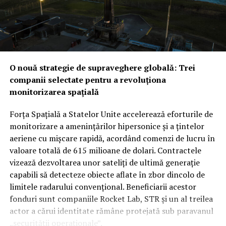
O nouă strategie de supraveghere globală: Trei
companii selectate pentru a revoluționa
monitorizarea spațială
Forța Spațială a Statelor Unite accelerează eforturile de
monitorizare a amenințărilor hipersonice și a țintelor
aeriene cu mișcare rapidă, acordând comenzi de lucru în
valoare totală de 615 milioane de dolari. Contractele
vizează dezvoltarea unor sateliți de ultimă generație
capabili să detecteze obiecte aflate în zbor dincolo de
limitele radarului convențional. Beneficiarii acestor
fonduri sunt companiile Rocket Lab, STR și un al treilea
actor a cărui identitate rămâne protejată sub paravanul
„securității operaționale”.