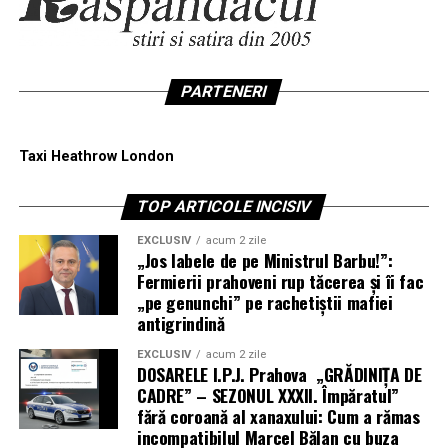
PARTENERI
Taxi Heathrow London
TOP ARTICOLE INCISIV
EXCLUSIV
acum 2 zile
„Jos labele de pe Ministrul Barbu!”:
Fermierii prahoveni rup tăcerea și îi fac
„pe genunchi” pe rachetiștii mafiei
antigrindină
EXCLUSIV
acum 2 zile
DOSARELE I.P.J. Prahova „GRĂDINIȚA DE
CADRE” – SEZONUL XXXII. Împăratul”
fără coroană al xanaxului: Cum a rămas
incompatibilul Marcel Bălan cu buza