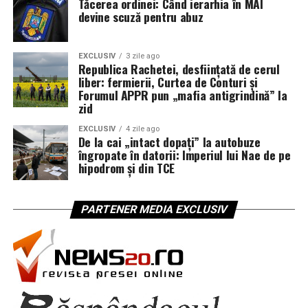
Tăcerea ordinei: Când ierarhia în MAI
devine scuză pentru abuz
EXCLUSIV
3 zile ago
Republica Rachetei, desființată de cerul
liber: fermierii, Curtea de Conturi și
Forumul APPR pun „mafia antigrindină” la
zid
EXCLUSIV
4 zile ago
De la cai „intact dopați” la autobuze
îngropate în datorii: Imperiul lui Nae de pe
hipodrom și din TCE
PARTENER MEDIA EXCLUSIV