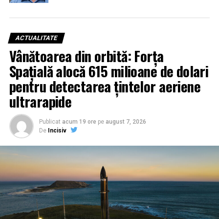
ACTUALITATE
Vânătoarea din orbită: Forța
Spațială alocă 615 milioane de dolari
pentru detectarea țintelor aeriene
ultrarapide
Publicat
acum 19 ore
pe
august 7, 2026
De
Incisiv