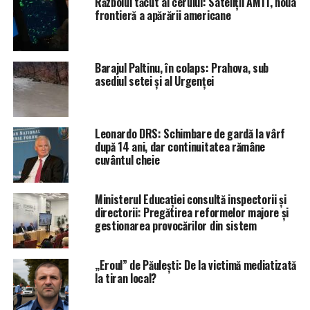
Războiul tăcut al cerului: Sateliții AMTI, noua
frontieră a apărării americane
Barajul Paltinu, în colaps: Prahova, sub
asediul setei și al Urgenței
Leonardo DRS: Schimbare de gardă la vârf
după 14 ani, dar continuitatea rămâne
cuvântul cheie
Ministerul Educației consultă inspectorii și
directorii: Pregătirea reformelor majore și
gestionarea provocărilor din sistem
„Eroul” de Păulești: De la victimă mediatizată
la tiran local?