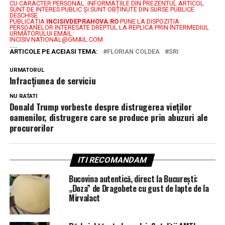
CU CARACTER PERSONAL.
INFORMAȚIILE DIN PREZENTUL ARTICOL
SUNT DE INTERES PUBLIC ȘI SUNT OBȚINUTE DIN SURSE PUBLICE
DESCHISE.
PUBLICAȚIA
INCISIVDEPRAHOVA.RO
PUNE LA DISPOZIȚIA
PERSOANELOR INTERESATE DREPTUL LA REPLICA PRIN INTERMEDIUL
URMĂTORULUI EMAIL:
INCISIV.NATIONAL@GMAIL.COM
.....
ARTICOLE PE ACEIASI TEMA:
FLORIAN COLDEA
SRI
URMATORUL
Infracțiunea de serviciu
NU RATATI
Donald Trump vorbeste despre distrugerea vieţilor
oamenilor, distrugere care se produce prin abuzuri ale
procurorilor
ITI RECOMANDAM
Bucovina autentică, direct la București:
„Doza” de Dragobete cu gust de lapte de la
Mirvalact