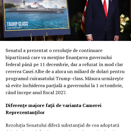
subliniază importanța de a nu depinde de o singură
soluție tehnică.
Col. Ryan Frazier a explicat că nucleul acestei noi etape
este diversificarea capacităților. Prin explorarea unor
inovații și tehnologii unice, Forța Spațială urmărește să
obțină avantaje de performanță distincte, garantând că
Senatul a prezentat o rezoluție de continuare
armata va dispune de cea mai avansată tehnologie
bipartizană care va menține finanțarea guvernului
disponibilă pe piață. Această abordare multi-vectorială
federal până pe 11 decembrie, dar a refuzat în mod clar
este văzută ca o plasă de siguranță strategică în fața
cererea Casei Albe de a aloca un miliard de dolari pentru
evoluțiilor imprevizibile din teatrele de operațiuni.
programul cuirasatului Trump-class. Măsura urmărește
să evite închiderea parțială a guvernului la 1 octombrie,
Revoluția „Flatellites”: Rocket Lab propune o
când începe anul fiscal 2027.
arhitectură inovatoare pentru Neutron
Diferențe majore față de varianta Camerei
Dintre contractorii anunțați, Rocket Lab se detașează cu
Reprezentanților
o cotă de 397 de milioane de dolari. Compania cu sediul
în California va dezvolta și opera o constelație de
Rezoluția Senatului diferă substanțial de cea adoptată
„Flatellites” – un design revoluționar de sateliți plați,