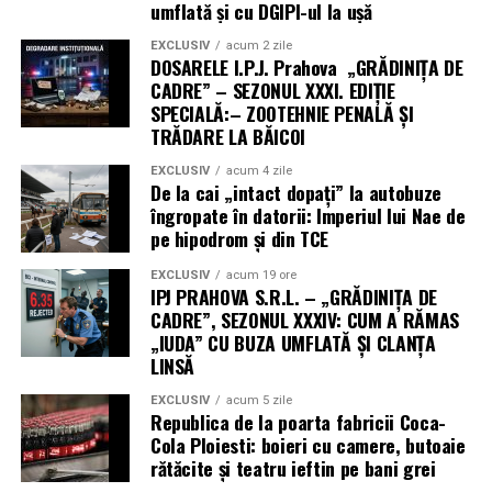
umflată și cu DGIPI-ul la ușă
EXCLUSIV
acum 2 zile
DOSARELE I.P.J. Prahova „GRĂDINIȚA DE
CADRE” – SEZONUL XXXI. EDIȚIE
SPECIALĂ:– ZOOTEHNIE PENALĂ ȘI
TRĂDARE LA BĂICOI
EXCLUSIV
acum 4 zile
De la cai „intact dopați” la autobuze
îngropate în datorii: Imperiul lui Nae de
pe hipodrom și din TCE
EXCLUSIV
acum 19 ore
IPJ PRAHOVA S.R.L. – „GRĂDINIȚA DE
CADRE”, SEZONUL XXXIV: CUM A RĂMAS
„IUDA” CU BUZA UMFLATĂ ȘI CLANȚA
LINSĂ
EXCLUSIV
acum 5 zile
Republica de la poarta fabricii Coca-
Cola Ploiesti: boieri cu camere, butoaie
rătăcite și teatru ieftin pe bani grei