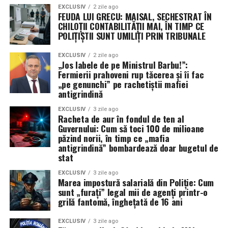
EXCLUSIV
2 zile ago
FEUDA LUI GRECU: MAISAL, SECHESTRAT ÎN
CHILOȚII CONTABILITĂȚII MAI, ÎN TIMP CE
POLIȚIȘTII SUNT UMILIȚI PRIN TRIBUNALE
EXCLUSIV
2 zile ago
„Jos labele de pe Ministrul Barbu!”:
Fermierii prahoveni rup tăcerea și îi fac
„pe genunchi” pe rachetiștii mafiei
antigrindină
EXCLUSIV
3 zile ago
Racheta de aur în fondul de ten al
Guvernului: Cum să toci 100 de milioane
păzind norii, în timp ce „mafia
antigrindină” bombardează doar bugetul de
stat
EXCLUSIV
3 zile ago
Marea impostură salarială din Poliție: Cum
sunt „furați” legal mii de agenți printr-o
grilă fantomă, înghețată de 16 ani
EXCLUSIV
3 zile ago