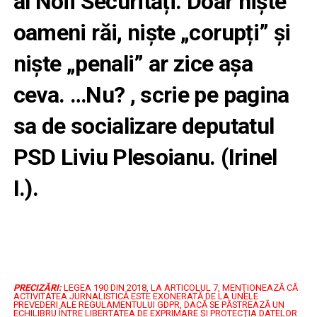
al Noii Securități. Doar niște
oameni răi, niște „corupți” și
niște „penali” ar zice așa
ceva. …Nu? , scrie pe pagina
sa de socializare deputatul
PSD Liviu Plesoianu. (Irinel
I.).
PRECIZĂRI:
LEGEA 190 DIN 2018, LA ARTICOLUL 7, MENŢIONEAZĂ CĂ
ACTIVITATEA JURNALISTICĂ ESTE EXONERATĂ DE LA UNELE
PREVEDERI ALE REGULAMENTULUI GDPR, DACĂ SE PĂSTREAZĂ UN
ECHILIBRU ÎNTRE LIBERTATEA DE EXPRIMARE ŞI PROTECŢIA DATELOR