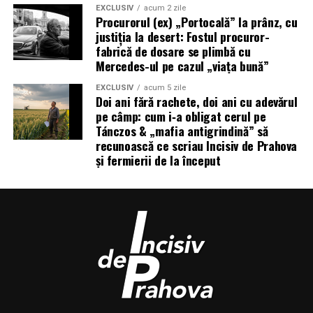
EXCLUSIV
acum 2 zile
Procurorul (ex) „Portocală” la prânz, cu
justiția la desert: Fostul procuror-
fabrică de dosare se plimbă cu
Mercedes-ul pe cazul „viața bună”
EXCLUSIV
acum 5 zile
Doi ani fără rachete, doi ani cu adevărul
pe câmp: cum i‑a obligat cerul pe
Tánczos & „mafia antigrindină” să
recunoască ce scriau Incisiv de Prahova
și fermierii de la început