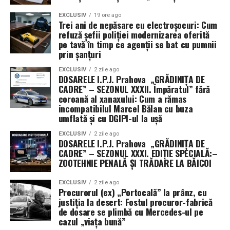
ocazia rară de a acumula experiență operativă directă
împotriva tehnologiilor militare iraniene, colectând
EXCLUSIV
19 ore ago
Trei ani de nepăsare cu electroșocuri: Cum
date vitale despre apărarea antirachetă și lupta anti-
refuză șefii poliției modernizarea oferită
dronă.
pe tavă în timp ce agenții se bat cu pumnii
prin șanțuri
Pe de altă parte, există o dimensiune industrială
EXCLUSIV
2 zile ago
evidentă. Prin desfășurarea sistemelor SAMP/T și a
DOSARELE I.P.J. Prahova „GRĂDINIȚA DE
CADRE” – SEZONUL XXXII. Împăratul” fără
tehnologiilor anti-dronă de la Leonardo în condiții reale
coroană al xanaxului: Cum a rămas
de conflict, Italia își transformă misiunea într-o
incompatibilul Marcel Bălan cu buza
veritabilă vitrină comercială. Succesul acestor
umflată și cu DGIPI-ul la ușă
echipamente sub presiunea atacurilor din Golf ar putea
EXCLUSIV
2 zile ago
consolida poziția Italiei pe piața globală de armament,
DOSARELE I.P.J. Prahova „GRĂDINIȚA DE
demonstrând că tehnologia națională este pregătită
CADRE” – SEZONUL XXXI. EDIȚIE SPECIALĂ:–
ZOOTEHNIE PENALĂ ȘI TRĂDARE LA BĂICOI
pentru cele mai dure provocări moderne.
EXCLUSIV
2 zile ago
Procurorul (ex) „Portocală” la prânz, cu
justiția la desert: Fostul procuror-fabrică
de dosare se plimbă cu Mercedes-ul pe
cazul „viața bună”