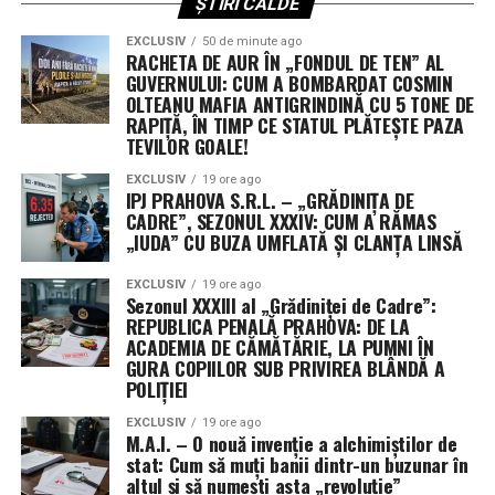
un mandat clar și fără informarea prealabilă a
ȘTIRI CALDE
legislativului. „Este o dovadă de lipsă de seriozitate
EXCLUSIV
50 de minute ago
politică”, au afirmat reprezentanții opoziției, contestând
RACHETA DE AUR ÎN „FONDUL DE TEN” AL
GUVERNULUI: CUM A BOMBARDAT COSMIN
legitimitatea modului în care a fost gestionată
OLTEANU MAFIA ANTIGRINDINĂ CU 5 TONE DE
operațiunea.
RAPIȚĂ, ÎN TIMP CE STATUL PLĂTEȘTE PAZA
TEVILOR GOALE!
În replică, ministrul apărării, Guido Crosetto, a respins
criticile, susținând că misiunea a fost aprobată încă din
EXCLUSIV
19 ore ago
IPJ PRAHOVA S.R.L. – „GRĂDINIȚA DE
luna martie, în cadrul unei rezoluții care permitea
CADRE”, SEZONUL XXXIV: CUM A RĂMAS
redistribuirea forțelor în regiunile geografice deja
„IUDA” CU BUZA UMFLATĂ ȘI CLANȚA LINSĂ
autorizate. Totuși, amploarea tehnologică și riscul
operațional par să fi depășit așteptările multor aleși de
EXCLUSIV
19 ore ago
Sezonul XXXIII al „Grădiniței de Cadre”:
la Roma.
REPUBLICA PENALĂ PRAHOVA: DE LA
ACADEMIA DE CĂMĂTĂRIE, LA PUMNI ÎN
Vitrină tehnologică și câmp de
GURA COPIILOR SUB PRIVIREA BLÂNDĂ A
POLIȚIEI
antrenament împotriva Iranului
EXCLUSIV
19 ore ago
M.A.I. – O nouă invenție a alchimiștilor de
Dincolo de obiectivele strategice, misiunea din Golf are
stat: Cum să muți banii dintr-un buzunar în
două mize esențiale. Pe de o parte, oferă armatei italiene
altul și să numești asta „revoluție”