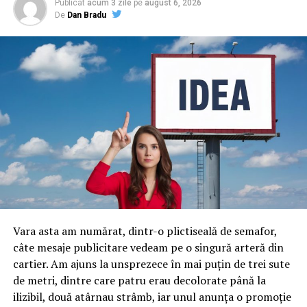
Publicat
acum 3 zile
pe
august 6, 2026
De
Dan Bradu
Vara asta am numărat, dintr-o plictiseală de semafor,
câte mesaje publicitare vedeam pe o singură arteră din
cartier. Am ajuns la unsprezece în mai puțin de trei sute
de metri, dintre care patru erau decolorate până la
ilizibil, două atârnau strâmb, iar unul anunța o promoție