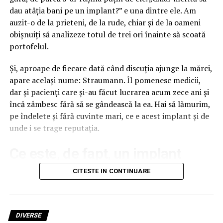
Cifrele pieței spun o poveste, strada
dau atâția bani pe un implant?” e una dintre ele. Am
spune alta
auzit-o de la prieteni, de la rude, chiar și de la oameni
obișnuiți să analizeze totul de trei ori înainte să scoată
Rapoartele de industrie măsoară tranzacții, nu
portofelul.
vizibilitate. Un business de cartier care își printează un
banner și îl agață pe propria fațadă nu generează nicio
Și, aproape de fiecare dată când discuția ajunge la mărci,
linie într-un studiu de piață, deși generează exact ce
apare același nume: Straumann. Îl pomenesc medicii,
contează, expunere zilnică repetată în fața publicului
dar și pacienți care și-au făcut lucrarea acum zece ani și
potrivit. Diferența dintre cele două lumi e atât de mare
încă zâmbesc fără să se gândească la ea. Hai să lămurim,
încât concluziile trase pentru una nu se aplică celeilalte.
pe îndelete și fără cuvinte mari, ce e acest implant și de
unde i se trage reputația.
Ce s-a schimbat cu adevărat e componenta digitală.
Ecranele LED și rețelele DOOH reprezintă acum, după
Ce este, de fapt, un implant
estimările din piață, undeva la 15-20% din inventarul
outdoor total și cresc constant, iar accentul pentru
dentar Straumann
CITESTE IN CONTINUARE
2026 se mută spre formate premium și digitale. Pentru
afacerile mici, asta contează indirect, prin faptul că
Un implant dentar nu e dintele în sine, deși mulți așa
unele rețele au început să vândă și pachete scurte, la
cred. E rădăcina lui artificială, un șurub mic de titan care
prețuri care nu mai sunt automat prohibitive.
DIVERSE
se fixează în os, exact acolo unde stătea cândva rădăcina