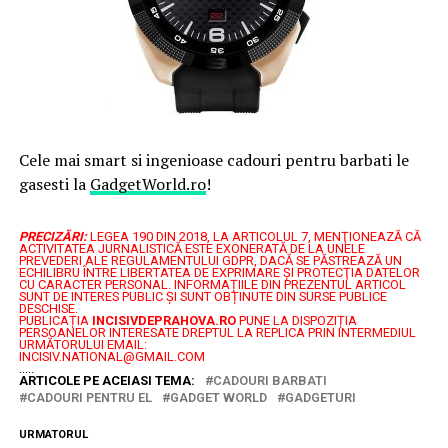
Cele mai smart si ingenioase cadouri pentru barbati le
gasesti la
GadgetWorld.ro
!
PRECIZĂRI:
LEGEA 190 DIN 2018, LA ARTICOLUL 7, MENŢIONEAZĂ CĂ
ACTIVITATEA JURNALISTICĂ ESTE EXONERATĂ DE LA UNELE
PREVEDERI ALE REGULAMENTULUI GDPR, DACĂ SE PĂSTREAZĂ UN
ECHILIBRU ÎNTRE LIBERTATEA DE EXPRIMARE ŞI PROTECŢIA DATELOR
CU CARACTER PERSONAL.
INFORMAȚIILE DIN PREZENTUL ARTICOL
SUNT DE INTERES PUBLIC ȘI SUNT OBȚINUTE DIN SURSE PUBLICE
DESCHISE.
PUBLICAȚIA
INCISIVDEPRAHOVA.RO
PUNE LA DISPOZIȚIA
PERSOANELOR INTERESATE DREPTUL LA REPLICA PRIN INTERMEDIUL
URMĂTORULUI EMAIL:
INCISIV.NATIONAL@GMAIL.COM
.....
ARTICOLE PE ACEIASI TEMA:
CADOURI BARBATI
CADOURI PENTRU EL
GADGET WORLD
GADGETURI
URMATORUL