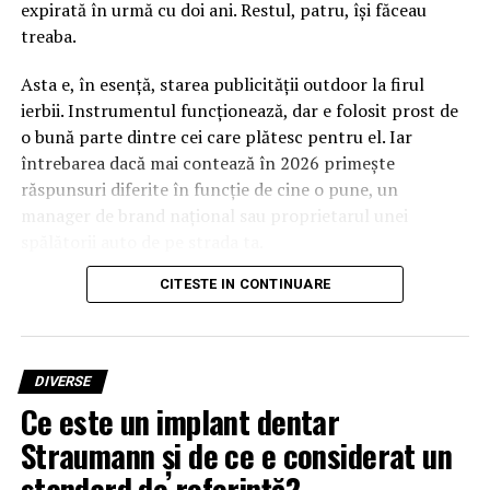
expirată în urmă cu doi ani. Restul, patru, își făceau
treaba.
Asta e, în esență, starea publicității outdoor la firul
ierbii. Instrumentul funcționează, dar e folosit prost de
o bună parte dintre cei care plătesc pentru el. Iar
întrebarea dacă mai contează în 2026 primește
răspunsuri diferite în funcție de cine o pune, un
manager de brand național sau proprietarul unei
spălătorii auto de pe strada ta.
CITESTE IN CONTINUARE
Pentru al doilea, răspunsul e mai simplu decât pare. Da,
contează, și probabil contează mai mult decât acum
cinci ani. Motivele nu au însă legătură cu nostalgia
pentru panouri, ci cu economia foarte concretă a
DIVERSE
atenției pe o rază de câțiva kilometri.
Ce este un implant dentar
Straumann și de ce e considerat un
Ce s-a schimbat de fapt în
standard de referință?