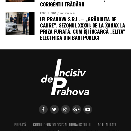
CORIGENȚII TRĂDĂRII
EXCLUSIV
acum o zi
IPJ PRAHOVA S.R.L. – „GRĂDINIȚA DE
CADRE”, SEZONUL XXXVI: DE LA XANAX LA
PRIZA FURATĂ. CUM ÎȘI ÎNCARCĂ „ELITA”
ELECTRICA DIN BANI PUBLICI
PREFAȚĂ
CODUL DEONTOLOGIC AL JURNALISTULUI
ACTUALITATE