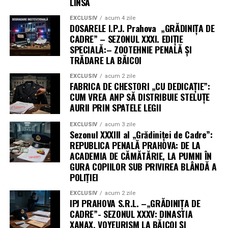
LINSĂ
EXCLUSIV
acum 4 zile
DOSARELE I.P.J. Prahova „GRĂDINIȚA DE
CADRE” – SEZONUL XXXI. EDIȚIE
SPECIALĂ:– ZOOTEHNIE PENALĂ ȘI
TRĂDARE LA BĂICOI
EXCLUSIV
acum 2 zile
FABRICA DE CHESTORI „CU DEDICAȚIE”:
CUM VREA ANP SĂ DISTRIBUIE STELUȚE
AURII PRIN SPATELE LEGII
EXCLUSIV
acum 3 zile
Sezonul XXXIII al „Grădiniței de Cadre”:
REPUBLICA PENALĂ PRAHOVA: DE LA
ACADEMIA DE CĂMĂTĂRIE, LA PUMNI ÎN
GURA COPIILOR SUB PRIVIREA BLÂNDĂ A
POLIȚIEI
EXCLUSIV
acum 2 zile
IPJ PRAHOVA S.R.L. –„GRĂDINIȚA DE
CADRE”- SEZONUL XXXV: DINASTIA
XANAX, VOYEURISM LA BĂICOI ȘI