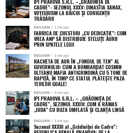
IPJ PRAHOVA S.R.L. –„GRĂDINIȚA DE
CADRE”- SEZONUL XXXV: DINASTIA XANAX,
VOYEURISM LA BĂICOI ȘI CORIGENȚII
TRĂDĂRII
EXCLUSIV
2 zile ago
FABRICA DE CHESTORI „CU DEDICAȚIE”: CUM
VREA ANP SĂ DISTRIBUIE STELUȚE AURII
PRIN SPATELE LEGII
EXCLUSIV
2 zile ago
RACHETA DE AUR ÎN „FONDUL DE TEN” AL
GUVERNULUI: CUM A BOMBARDAT COSMIN
OLTEANU MAFIA ANTIGRINDINĂ CU 5 TONE DE
RAPIȚĂ, ÎN TIMP CE STATUL PLĂTEȘTE PAZA
TEVILOR GOALE!
EXCLUSIV
3 zile ago
IPJ PRAHOVA S.R.L. – „GRĂDINIȚA DE
CADRE”, SEZONUL XXXIV: CUM A RĂMAS
„IUDA” CU BUZA UMFLATĂ ȘI CLANȚA LINSĂ
EXCLUSIV
3 zile ago
Sezonul XXXIII al „Grădiniței de Cadre”:
REPUBLICA PENALĂ PRAHOVA: DE LA