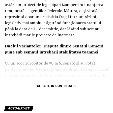
astăzi un proiect de lege bipartizan pentru finanțarea
temporară a agențiilor federale. Măsura, deși vitală,
reprezintă doar un armistițiu fragil într-un război
legislativ mai amplu, asigurând funcționarea statului
până la data de 11 decembrie, dar lăsând sub semnul
întrebării marile proiecte de înarmare.
Duelul variantelor: Disputa dintre Senat și Cameră
pune sub semnul întrebării stabilitatea toamnei
Cu un scor zdrobitor de 90 la 6, senatorii au votat
pentru prelungirea finanțării, însă drumul până la biroul
președintelui Donald Trump este presărat cu obstacole
politice. Camera Reprezentanților a avansat anterior
CITESTE IN CONTINUARE
propria versiune, cu un termen mai scurt, până pe 4
decembrie, și fără o serie de excepții financiare pe care
democrații le consideră esențiale.
ACTUALITATE
Diferențele dintre cele două foruri legislative forțează o