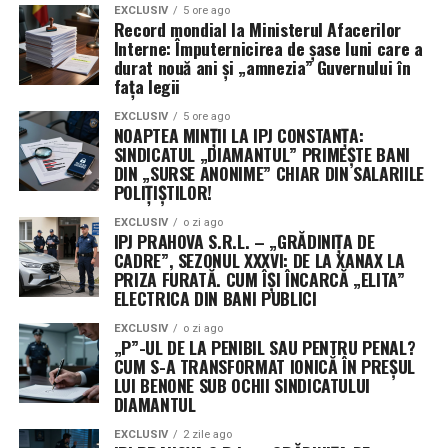
EXCLUSIV
5 ore ago
Record mondial la Ministerul Afacerilor
Interne: Împuternicirea de șase luni care a
durat nouă ani și „amnezia” Guvernului în
fața legii
EXCLUSIV
5 ore ago
NOAPTEA MINȚII LA IPJ CONSTANȚA:
SINDICATUL „DIAMANTUL” PRIMEȘTE BANI
DIN „SURSE ANONIME” CHIAR DIN SALARIILE
POLIȚIȘTILOR!
EXCLUSIV
o zi ago
IPJ PRAHOVA S.R.L. – „GRĂDINIȚA DE
CADRE”, SEZONUL XXXVI: DE LA XANAX LA
PRIZA FURATĂ. CUM ÎȘI ÎNCARCĂ „ELITA”
ELECTRICA DIN BANI PUBLICI
EXCLUSIV
o zi ago
„P”-UL DE LA PENIBIL SAU PENTRU PENAL?
CUM S-A TRANSFORMAT IONICĂ ÎN PREȘUL
LUI BENONE SUB OCHII SINDICATULUI
DIAMANTUL
EXCLUSIV
2 zile ago