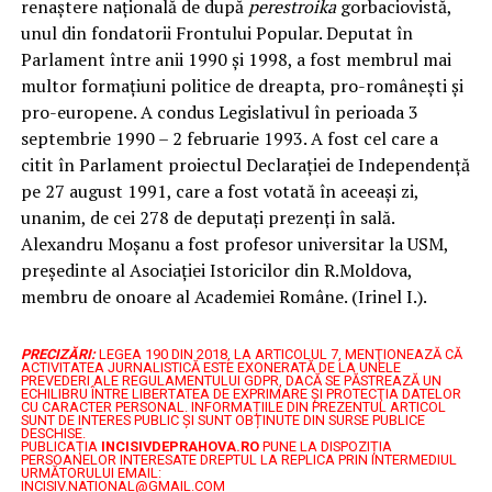
renaștere națională de după
perestroika
gorbaciovistă,
unul din fondatorii Frontului Popular. Deputat în
Parlament între anii 1990 și 1998, a fost membrul mai
multor formațiuni politice de dreapta, pro-românești și
pro-europene. A condus Legislativul în perioada 3
septembrie 1990 – 2 februarie 1993. A fost cel care a
citit în Parlament proiectul Declarației de Independență
pe 27 august 1991, care a fost votată în aceeași zi,
unanim, de cei 278 de deputați prezenți în sală.
Alexandru Moșanu a fost profesor universitar la USM,
președinte al Asociației Istoricilor din R.Moldova,
membru de onoare al Academiei Române. (Irinel I.).
PRECIZĂRI:
LEGEA 190 DIN 2018, LA ARTICOLUL 7, MENŢIONEAZĂ CĂ
ACTIVITATEA JURNALISTICĂ ESTE EXONERATĂ DE LA UNELE
PREVEDERI ALE REGULAMENTULUI GDPR, DACĂ SE PĂSTREAZĂ UN
ECHILIBRU ÎNTRE LIBERTATEA DE EXPRIMARE ŞI PROTECŢIA DATELOR
CU CARACTER PERSONAL.
INFORMAȚIILE DIN PREZENTUL ARTICOL
SUNT DE INTERES PUBLIC ȘI SUNT OBȚINUTE DIN SURSE PUBLICE
DESCHISE.
PUBLICAȚIA
INCISIVDEPRAHOVA.RO
PUNE LA DISPOZIȚIA
PERSOANELOR INTERESATE DREPTUL LA REPLICA PRIN INTERMEDIUL
URMĂTORULUI EMAIL:
INCISIV.NATIONAL@GMAIL.COM