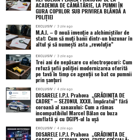
ACADEMIA DE CĂMĂTĂRIE, LA PUMNI ÎN
GURA COPIILOR SUB PRIVIREA BLÂNDĂ A
POLIȚIEI
EXCLUSIV
3 zile ago
M.A.I. – O nouă invenție a alchimiștilor de
stat: Cum să muți banii dintr-un buzunar în
altul și să numești asta „revoluție”
EXCLUSIV
3 zile ago
Trei ani de nepăsare cu electroșocuri: Cum
refuză șefii poliției modernizarea oferită
pe tavă în timp ce agenții se bat cu pumnii
prin șanțuri
EXCLUSIV
4 zile ago
DOSARELE I.P.J. Prahova „GRĂDINIȚA DE
CADRE” – SEZONUL XXXII. Împăratul” fără
coroană al xanaxului: Cum a rămas
incompatibilul Marcel Bălan cu buza
umflată și cu DGIPI-ul la ușă
EXCLUSIV
4 zile ago
DOSARELE I.P.J. Prahova „GRĂDINIȚA DE
CADRE” – SEZONUL XXXI. EDIȚIE SPECIALĂ:–