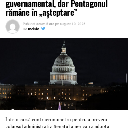
guvernamental, dar Pentagonul
rămâne în „așteptare”
Publicat
acum 5 ore
pe
august 10, 2026
De
Incisiv
Într-o cursă contracronometru pentru a preveni
colapsul administrativ, Senatul american a adoptat