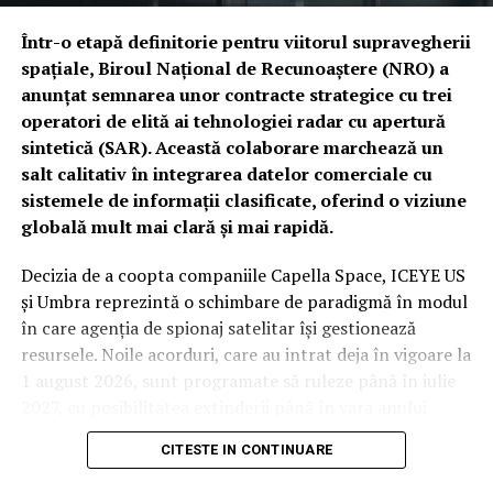
prioritățile Casei Albe. Congresul a ignorat, până în
acest moment, solicitările pentru excepții bugetare
Într-o etapă definitorie pentru viitorul supravegherii
majore. Printre victimele colaterale ale acestui blocaj se
spațiale, Biroul Național de Recunoaștere (NRO) a
numără finanțarea de un miliard de dolari pentru
anunțat semnarea unor contracte strategice cu trei
cuirasatul din clasa „Trump” și autorizarea plăților
operatori de elită ai tehnologiei radar cu apertură
pentru cinci contracte multianuale de achiziție de
sintetică (SAR). Această colaborare marchează un
muniție, esențiale în actualul context global.
salt calitativ în integrarea datelor comerciale cu
sistemele de informații clasificate, oferind o viziune
Spectrul „Shutdown-ului”: Miza electorală a unui
globală mult mai clară și mai rapidă.
blocaj administrativ
Decizia de a coopta companiile Capella Space, ICEYE US
Miza acestei dispute depășește sfera administrativă,
și Umbra reprezintă o schimbare de paradigmă în modul
intrând adânc în teritoriul strategiei electorale. Un
în care agenția de spionaj satelitar își gestionează
blocaj guvernamental chiar înainte de alegeri ar putea
resursele. Noile acorduri, care au intrat deja în vigoare la
reconfigura preferințele votanților și ar transmite un
1 august 2026, sunt programate să ruleze până în iulie
semnal de instabilitate pe plan internațional.
2027, cu posibilitatea extinderii până în vara anului
2029. Deși valorile financiare rămân confidențiale din
Fără o reconciliere rapidă între versiunea Senatului și
CITESTE IN CONTINUARE
cauza bugetului clasificat al agenției, impactul
cea a Camerei în săptămânile ce urmează, mecanismul
operațional este considerat unul major.