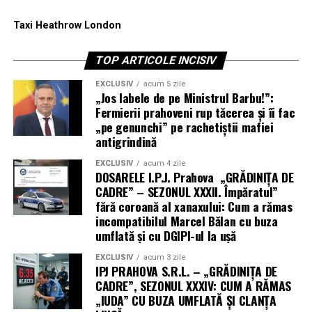
Taxi Heathrow London
TOP ARTICOLE INCISIV
EXCLUSIV
acum 5 zile
„Jos labele de pe Ministrul Barbu!”:
Fermierii prahoveni rup tăcerea și îi fac
„pe genunchi” pe rachetiștii mafiei
antigrindină
EXCLUSIV
acum 4 zile
DOSARELE I.P.J. Prahova „GRĂDINIȚA DE
CADRE” – SEZONUL XXXII. Împăratul”
fără coroană al xanaxului: Cum a rămas
incompatibilul Marcel Bălan cu buza
umflată și cu DGIPI-ul la ușă
EXCLUSIV
acum 3 zile
IPJ PRAHOVA S.R.L. – „GRĂDINIȚA DE
CADRE”, SEZONUL XXXIV: CUM A RĂMAS
„IUDA” CU BUZA UMFLATĂ ȘI CLANȚA