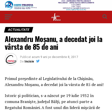
ACTUALITATE
Alexandru Moșanu, a decedat joi la
vârsta de 85 de ani
Publicat
acum 9 ani
pe
decembrie 8, 2017
De
Incisiv
Primul președinte al Legislativului de la Chișinău,
Alexandru Moșanu, a decedat joi la vârsta de 85 de ani!
Istoric și politician, s-a născut pe 19 iulie 1932 în
comuna Braniște, județul Bălți, pe atunci parte a
Regatului României. A fost unul din liderii mișcării de