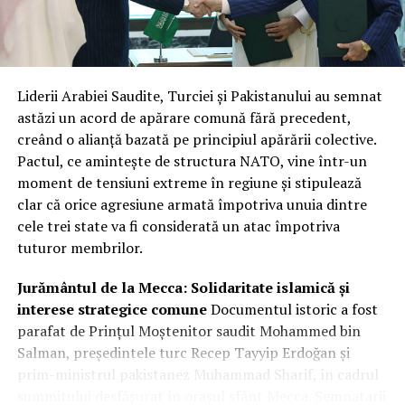
unică. Această structură reflectă nu doar încrederea în
capacitățile tehnice ale companiilor, ci și nevoia urgentă
de a avea fluxuri constante și sigure de date radar la
nivelul întregului sistem de apărare.
Liderii Arabiei Saudite, Turciei și Pakistanului au semnat
Integrare hibridă: Datele comerciale
astăzi un acord de apărare comună fără precedent,
creând o alianță bazată pe principiul apărării colective.
vor completa sistemele clasificate
Pactul, ce amintește de structura NATO, vine într-un
de recunoaștere
moment de tensiuni extreme în regiune și stipulează
clar că orice agresiune armată împotriva unuia dintre
Miza principală a acestui parteneriat este crearea unei
cele trei state va fi considerată un atac împotriva
rețele hibride de supraveghere. Prin fuziunea
tuturor membrilor.
capabilităților SAR comerciale cu sistemele naționale de
înaltă rezoluție, agenția își sporește considerabil
Jurământul de la Mecca: Solidaritate islamică și
capacitatea de recunoaștere și flexibilitatea de reacție.
interese strategice comune
Documentul istoric a fost
Radarul cu apertură sintetică este vital deoarece
parafat de Prințul Moștenitor saudit Mohammed bin
permite observarea obiectivelor de interes indiferent de
Salman, președintele turc Recep Tayyip Erdoğan și
condițiile meteorologice sau de momentul zilei, trecând
prim-ministrul pakistanez Muhammad Sharif, în cadrul
prin nori sau întuneric.
summitului desfășurat în orașul sfânt Mecca. Semnatarii