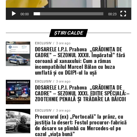
sunt insuficiente
00:00
00:23
Testul suprem al succesului nu se află în comunicatele
de presă ale Pentagonului, ci în registrele companiilor
de asigurări și ale proprietarilor de nave. Dacă aceștia
ȘTIRI CALDE
decid că riscul este prea mare — așa cum au făcut-o deja
EXCLUSIV
3 ore ago
— traficul încetează, iar economia mondială intră în
DOSARELE I.P.J. Prahova „GRĂDINIȚA DE
colaps.
CADRE” – SEZONUL XXXII. Împăratul” fără
coroană al xanaxului: Cum a rămas
incompatibilul Marcel Bălan cu buza
Deși navele de război americane au reușit să se protejeze
umflată și cu DGIPI-ul la ușă
de drone și bărci rapide, ele au eșuat în misiunea de a
extinde această protecție asupra flotei comerciale.
EXCLUSIV
3 ore ago
DOSARELE I.P.J. Prahova „GRĂDINIȚA DE
Auto-apărarea nu este suficientă atunci când misiunea
CADRE” – SEZONUL XXXI. EDIȚIE SPECIALĂ:–
ta principală este menținerea căilor navigabile deschise.
ZOOTEHNIE PENALĂ ȘI TRĂDARE LA BĂICOI
Lecția istoriei și eșecul tactic al noii ere
EXCLUSIV
3 ore ago
Procurorul (ex) „Portocală” la prânz, cu
justiția la desert: Fostul procuror-fabrică
Istoria navală ne învață că, în ambele Războaie
de dosare se plimbă cu Mercedes-ul pe
Mondiale, aliații au fost reticenți în a adopta sistemul
cazul „viața bună”
convoaielor, preferând să „vâneze” amenințarea. În