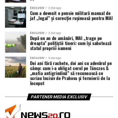
EXCLUSIV
2 zile ago
Cum a devenit o pensie militară manual de
jaf „legal” și corecție rușinoasă pentru MAI
EXCLUSIV
2 zile ago
După un an de amânări, MAI „trage pe
dreapta” polițiștii tineri: cum își sabotează
statul propriii oameni
EXCLUSIV
3 zile ago
Doi ani fără rachete, doi ani cu adevărul pe
câmp: cum i‑a obligat cerul pe Tánczos &
„mafia antigrindină” să recunoască ce
scriau Incisiv de Prahova și fermierii de la
început
PARTENER MEDIA EXCLUSIV