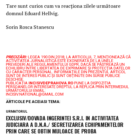
Tare sunt curios cum va reacționa zilele următoare
domnul Eduard Hellvig.
Sorin Rosca Stanescu
PRECIZĂRI:
LEGEA 190 DIN 2018, LA ARTICOLUL 7, MENŢIONEAZĂ CĂ
ACTIVITATEA JURNALISTICĂ ESTE EXONERATĂ DE LA UNELE
PREVEDERI ALE REGULAMENTULUI GDPR, DACĂ SE PĂSTREAZĂ UN
ECHILIBRU ÎNTRE LIBERTATEA DE EXPRIMARE ŞI PROTECŢIA DATELOR
CU CARACTER PERSONAL.
INFORMAȚIILE DIN PREZENTUL ARTICOL
SUNT DE INTERES PUBLIC ȘI SUNT OBȚINUTE DIN SURSE PUBLICE
DESCHISE.
PUBLICAȚIA
INCISIVDEPRAHOVA.RO
PUNE LA DISPOZIȚIA
PERSOANELOR INTERESATE DREPTUL LA REPLICA PRIN INTERMEDIUL
URMĂTORULUI EMAIL:
INCISIV.NATIONAL@GMAIL.COM
.....
ARTICOLE PE ACEIASI TEMA:
URMATORUL
EXCLUSIV/DOVADA INGERINTEI S.R.I. IN ACTIVITATEA
JUDICIARA A D.N.A./ SECRETIZAREA ECHIPAMENTELOR
PRIN CARE SE OBTIN MIJLOACE DE PROBA