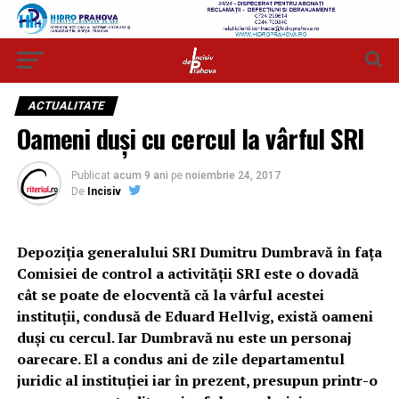
ACTUALITATE
Oameni duși cu cercul la vârful SRI
Publicat
acum 9 ani
pe
noiembrie 24, 2017
De
Incisiv
Depoziția generalului SRI Dumitru Dumbravă în fața
Comisiei de control a activității SRI este o dovadă
cât se poate de elocventă că la vârful acestei
instituții, condusă de Eduard Hellvig, există oameni
duși cu cercul. Iar Dumbravă nu este un personaj
oarecare. El a condus ani de zile departamentul
juridic al instituției iar în prezent, presupun printr-o