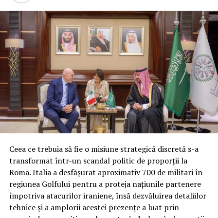
Fără flexibilitate pentru contractele multianuale de
muniții
Senatorii au respins, de asemenea, o cerere importantă
care ar fi permis Pentagonului să angajeze fonduri
pentru cinci programe majore de muniții:
interceptoarele PAC-3 pentru sistemul Patriot,
rachetele de croazieră Tomahawk, rachetele aer-aer
AMRAAM și două variante ale rachetelor Standard
Missile-3. Fără această derogare, guvernul riscă
penalități de anulare a contractelor multianuale din
cauza cantităților negociate anterior.
Ceea ce trebuia să fie o misiune strategică discretă s-a
transformat într-un scandal politic de proporții la
În locul acestor flexibilități, Senatul a inclus doar
Roma. Italia a desfășurat aproximativ 700 de militari în
prevederile standard care interzic Pentagonului să
regiunea Golfului pentru a proteja națiunile partenere
inițieze programe noi sau contracte multianuale
împotriva atacurilor iraniene, însă dezvăluirea detaliilor
folosind fondurile din rezoluția de continuare.
tehnice și a amplorii acestei prezențe a luat prin