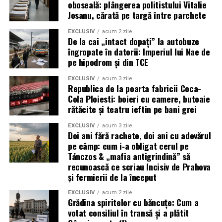
oboseală: plângerea politistului Vitalie
Josanu, cărată pe targă între parchete
EXCLUSIV
acum 2 zile
De la cai „intact dopați” la autobuze
îngropate în datorii: Imperiul lui Nae de
pe hipodrom și din TCE
EXCLUSIV
acum 3 zile
Republica de la poarta fabricii Coca-
Cola Ploiesti: boieri cu camere, butoaie
rătăcite și teatru ieftin pe bani grei
EXCLUSIV
acum 3 zile
Doi ani fără rachete, doi ani cu adevărul
pe câmp: cum i‑a obligat cerul pe
Tánczos & „mafia antigrindină” să
recunoască ce scriau Incisiv de Prahova
și fermierii de la început
EXCLUSIV
acum 2 zile
Grădina spiritelor cu băncuțe: Cum a
votat consiliul în transă și a plătit