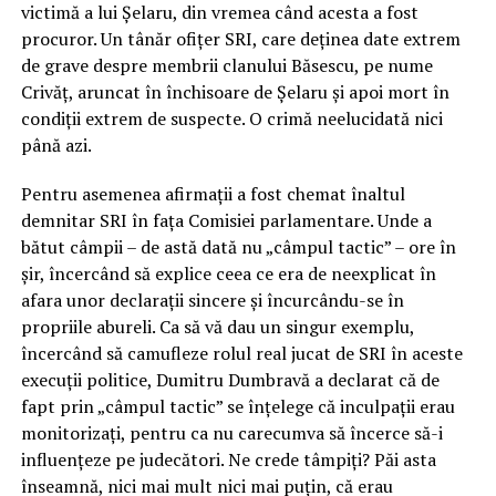
victimă a lui Șelaru, din vremea când acesta a fost
procuror. Un tânăr ofițer SRI, care deținea date extrem
de grave despre membrii clanului Băsescu, pe nume
Crivăț, aruncat în închisoare de Șelaru și apoi mort în
condiții extrem de suspecte. O crimă neelucidată nici
până azi.
Pentru asemenea afirmații a fost chemat înaltul
demnitar SRI în fața Comisiei parlamentare. Unde a
bătut câmpii – de astă dată nu „câmpul tactic” – ore în
șir, încercând să explice ceea ce era de neexplicat în
afara unor declarații sincere și încurcându-se în
propriile abureli. Ca să vă dau un singur exemplu,
încercând să camufleze rolul real jucat de SRI în aceste
execuții politice, Dumitru Dumbravă a declarat că de
fapt prin „câmpul tactic” se înțelege că inculpații erau
monitorizați, pentru ca nu carecumva să încerce să-i
influențeze pe judecători. Ne crede tâmpiți? Păi asta
înseamnă, nici mai mult nici mai puțin, că erau