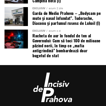
Câmpina nota (I)
EXCLUSIV
acum 2 zile
Garda de Mediu Prahova – „Bodycam pe
mute și nasul înfundat”. Tudorache,
Diaconu și parfumul rusesc de Lukoil (I)
EXCLUSIV
acum o zi
Racheta de aur în fondul de ten al
Guvernului: Cum să toci 100 de milioane
păzind norii, în timp ce „mafia
antigrindină” bombardează doar
bugetul de stat