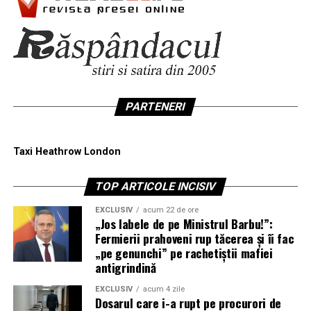
PARTENERI
Taxi Heathrow London
TOP ARTICOLE INCISIV
EXCLUSIV
acum 22 de ore
„Jos labele de pe Ministrul Barbu!”:
Fermierii prahoveni rup tăcerea și îi fac
„pe genunchi” pe rachetiștii mafiei
antigrindină
EXCLUSIV
acum 4 zile
Dosarul care i-a rupt pe procurori de