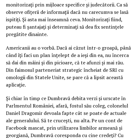
monitorizați prin mijloace specifice și judecătorii. Ca să
observe ofițerii de informații dacă nu carecumva se lasă
ispitiți. Și asta mai înseamnă ceva. Monitorizați fiind,
puteau fi șantajați și determinați să dea fix sentințele
pregătite dinainte.
Americanii au o vorbă. Dacă ai căzut într-o groapă, până
când îți faci un plan înțelept de a ieși din ea, nu încerca
să dai din mâini și din picioare, că te afunzi și mai rău.
Din faimosul parteneriat strategic încheiat de SRI cu
omologii din Statele Unite, se pare că a lipsit această
aplicație.
Și chiar în timp ce Dumbravă debita verzi și urscate în
Parlmentul României, afară, fostul său coleg, colonelul
Daniel Dragomir devoala fapte cât se poate de actuale
ale generalului. Să te crucești, nu alta. Pe un cont de
Facebook mascat, prin utilizarea limbilor armeană și
georgiană, Dumbravă coresponda cu cine credeți? Cu