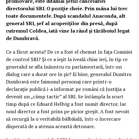
promovare, este ditamai șeful cancelariei
directorului SRI. O poziție cheie. Prin mâna lui trec
toate documentele. După scandalul Anaconda, alt
general SRI, șef al acoperiților din presă, după
cutremul Coldea, iată vine la rând și tărăboiul legat
de Dumbravă.
Ce a făcut acesta? De ce a fost el chemat în fața Comisiei
de control SRI? Și ce a ieșit la iveală chiar ieri, în tip ce
generalul se afla înăuntru cu parlamentarii, într-un
dialog care a durat ore în șir? Ei bine, generalul Dumitru
Dumbravă este faimosul personaj care printr-o
declarație publică i-a informat pe români că Justiția a
devenit un „câmp tactic” al SRI. Se întâmpla la scurt
timp după ce Eduard Hellvig a fost numit director. Iar
noul director a fost prins pe picior greșit. A fost nevoit
să recurgă la o veritabilă bâlbâială, într-o încercare
disperată de a atenua această detonare.