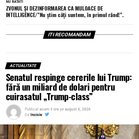
NU RATATI
ZVONUL ŞI DEZINFORMAREA CA MIJLOACE DE
INTELLIGENCE/”Nu ştim câţi suntem, în primul rând!”.
ITI RECOMANDAM
ACTUALITATE
Senatul respinge cererile lui Trump:
fără un miliard de dolari pentru
cuirasatul „Trump-class”
Publicat
acum 3 ore
pe
august 6, 2026
De
Incisiv