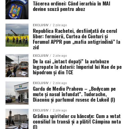
Tăcerea ordinei: Când ierarhia în MAI
devine scuză pentru abuz
EXCLUSIV
2 zile ago
Republica Rachetei, desființată de cerul
liber: fermierii, Curtea de Conturi și
Forumul APPR pun „mafia antigrindină” la
zid
EXCLUSIV
2 zile ago
De la cai „intact dopați” la autobuze
îngropate în datorii: Imperiul lui Nae de pe
hipodrom și din TCE
EXCLUSIV
2 zile ago
Garda de Mediu Prahova – „Bodycam pe
mute și nasul înfundat”. Tudorache,
Diaconu și parfumul rusesc de Lukoil (I)
EXCLUSIV
2 zile ago
Grădina spiritelor cu băncuțe: Cum a votat
consiliul în transă și a plătit Câmpina nota
(I)