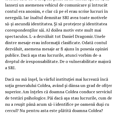
lansezi un asemenea vehicul de comunicare și întrucât
contul era anonim, e clar că pe el erau scrise lucruri în
neregulă. Iar înaltul demnitar SRI avea toate motivele
să-și ascundă identitatea. Și să protejeze și identitatea
corespondenților săi. Al doilea motiv este mult mai
spectaculos. L-a dezvăluit tot Daniel Dragomir. Unele
dintre mesaje erau informații clasificate. Odată contul
dezvăluit, asemena mesaje ar fi ajuns în posesia opiniei
publice. Dacă așa stau lucrurile, atunci vorbim de-a
dreptul de iresponsabilitate. De o vulnerabilitate majoră
a SRI.
Dacă nu mă înșel, la vârful instituției mai lucrează încă
soția generalului Coldea, având și dânsa un grad de ofițer
superior. Am înțeles că doamna Coldea conduce serviciul
de testări psihologice. Păi dacă așa stau lucrurile, cum de
nu a reușit până acum să-i identifice pe oamenii duși cu
cercul? Nu pentru asta este plătită doamna Coldea?