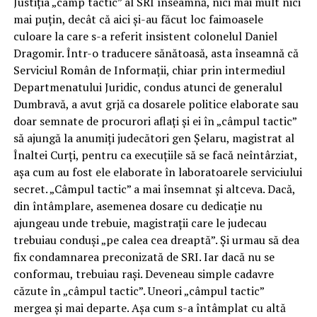
Justiția „câmp tactic” al SRI înseamnă, nici mai mult nici
mai puțin, decât că aici și-au făcut loc faimoasele
culoare la care s-a referit insistent colonelul Daniel
Dragomir. Într-o traducere sănătoasă, asta înseamnă că
Serviciul Român de Informații, chiar prin intermediul
Departmenatului Juridic, condus atunci de generalul
Dumbravă, a avut grjă ca dosarele politice elaborate sau
doar semnate de procurori aflați și ei în „câmpul tactic”
să ajungă la anumiți judecători gen Șelaru, magistrat al
Înaltei Curți, pentru ca execuțiile să se facă neîntârziat,
așa cum au fost ele elaborate în laboratoarele serviciului
secret. „Câmpul tactic” a mai însemnat și altceva. Dacă,
din întâmplare, asemenea dosare cu dedicație nu
ajungeau unde trebuie, magistrații care le judecau
trebuiau conduși „pe calea cea dreaptă”. Și urmau să dea
fix condamnarea preconizată de SRI. Iar dacă nu se
conformau, trebuiau rași. Deveneau simple cadavre
căzute în „câmpul tactic”. Uneori „câmpul tactic”
mergea și mai departe. Așa cum s-a întâmplat cu altă