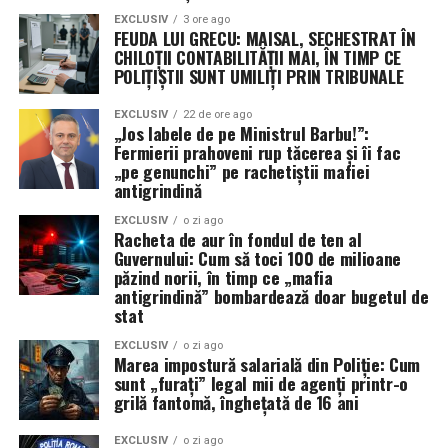
ambele cazuri, strategia a eșuat catastrofal până când s-
EXCLUSIV
3 ore ago
FEUDA LUI GRECU: MAISAL, SECHESTRAT ÎN
a revenit la escortarea directă. Astăzi, Marina pare să
CHILOȚII CONTABILITĂȚII MAI, ÎN TIMP CE
repete aceleași greșeli, încercând să creeze „coridoare
POLIȚIȘTII SUNT UMILIȚI PRIN TRIBUNALE
sigure” de la distanță, o tactică ce nu a reușit să
EXCLUSIV
22 de ore ago
convingă armatorii să își trimită navele la apă.
„Jos labele de pe Ministrul Barbu!”:
Fermierii prahoveni rup tăcerea și îi fac
După cinci luni de conflict, concluzia este ineluctabilă: o
„pe genunchi” pe rachetiștii mafiei
strâmtoare blocată sub ochii unei flote de 290 de nave și
antigrindină
345.000 de marinari este, prin definiție, un eșec naval.
EXCLUSIV
o zi ago
Până când această problemă nu va fi diagnosticată și
Racheta de aur în fondul de ten al
Guvernului: Cum să toci 100 de milioane
rezolvată, supremația maritimă a SUA rămâne doar un
păzind norii, în timp ce „mafia
concept teoretic, în timp ce 500 de nave comerciale
antigrindină” bombardează doar bugetul de
stau blocate, așteptând o siguranță care nu mai vine.
stat
EXCLUSIV
o zi ago
Marea impostură salarială din Poliție: Cum
sunt „furați” legal mii de agenți printr-o
grilă fantomă, înghețată de 16 ani
EXCLUSIV
o zi ago