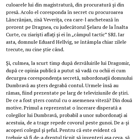
culoarele lui din magistratură, din procuratură și din
presă. Acolo el coresponda în secret cu procuroarea
Lăncrănjan, zisă Veverița, cea care-l anchetează în
prezent pe Dragnea, cu judecătorul Șelaru de la Înalta
Curte, cu ziariști aflați și ei în „câmpul tactic” SRI. Iar
asta, domnule Eduard Hellvig, se întâmpla chiar zilele
trecute, nu cine știe când.
Și, culmea, la scurt timp după dezvăluirile lui Dragomir,
după ce opinia publică a putut să vadă cu ochii ei cum
decurgea corespondența secretă, subordonații domnului
Dumbravă au șters degrabă contul. Urmele însă au
rămas, fiind prezentate pe larg de televiziunile de știri.
De ce a fost șters contul cu o asemenea viteză? Din două
motive. Primul a reprezentat o încerare disperată a
colegilor lui Dumbravă, probabil a unor subordonați ai
acestuia, de a trage repede covorul peste gunoi. De a-și
acoperi colegul și șeful. Pentru că este evident că
trebuie să fi de-a dreptul țicnit să inventezi așa ceva, să