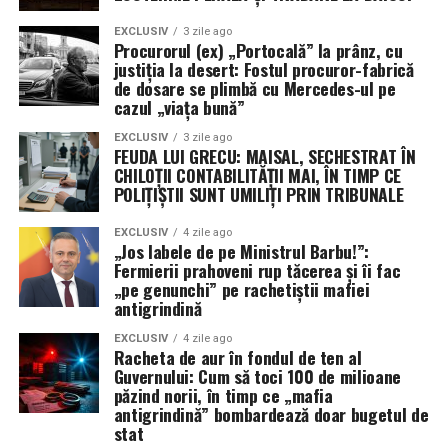
EXCLUSIV
3 zile ago
Procurorul (ex) „Portocală” la prânz, cu
justiția la desert: Fostul procuror-fabrică
de dosare se plimbă cu Mercedes-ul pe
cazul „viața bună”
EXCLUSIV
3 zile ago
FEUDA LUI GRECU: MAISAL, SECHESTRAT ÎN
CHILOȚII CONTABILITĂȚII MAI, ÎN TIMP CE
POLIȚIȘTII SUNT UMILIȚI PRIN TRIBUNALE
EXCLUSIV
4 zile ago
„Jos labele de pe Ministrul Barbu!”:
Fermierii prahoveni rup tăcerea și îi fac
„pe genunchi” pe rachetiștii mafiei
antigrindină
EXCLUSIV
4 zile ago
Racheta de aur în fondul de ten al
Guvernului: Cum să toci 100 de milioane
păzind norii, în timp ce „mafia
antigrindină” bombardează doar bugetul de
stat