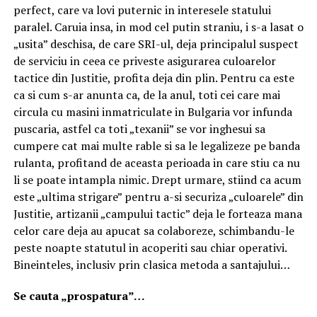
perfect, care va lovi puternic in interesele statului
paralel. Caruia insa, in mod cel putin straniu, i s-a lasat o
„usita” deschisa, de care SRI-ul, deja principalul suspect
de serviciu in ceea ce priveste asigurarea culoarelor
tactice din Justitie, profita deja din plin. Pentru ca este
ca si cum s-ar anunta ca, de la anul, toti cei care mai
circula cu masini inmatriculate in Bulgaria vor infunda
puscaria, astfel ca toti „texanii” se vor inghesui sa
cumpere cat mai multe rable si sa le legalizeze pe banda
rulanta, profitand de aceasta perioada in care stiu ca nu
li se poate intampla nimic. Drept urmare, stiind ca acum
este „ultima strigare” pentru a-si securiza „culoarele” din
Justitie, artizanii „campului tactic” deja le forteaza mana
celor care deja au apucat sa colaboreze, schimbandu-le
peste noapte statutul in acoperiti sau chiar operativi.
Bineinteles, inclusiv prin clasica metoda a santajului…
Se cauta „prospatura”…