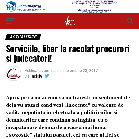
ACTUALITATE
Serviciile, liber la racolat procurori
si judecatori!
Publicat
acum 9 ani
pe
noiembrie 23, 2017
De
Incisiv
Aproape ca nu ai cum sa nu traiesti un sentiment de
deja vu atunci cand vezi „inocenta” cu valente de
vadita neputinta intelectuala a politicienilor si
demnitarilor care continua sa inghita, cu o
incapatanare demna de o cauza mai buna,
„gogosile” statului paralel, cel cu care altfel se