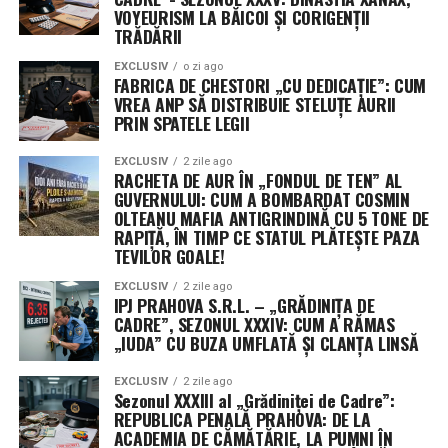
facilitând desfășurarea rapidă a unor rețele vaste de
VOYEURISM LA BĂICOI ȘI CORIGENȚII
TRĂDĂRII
senzori, esențiale pentru detectarea țintelor mobile în
timp real.
EXCLUSIV
o zi ago
FABRICA DE CHESTORI „CU DEDICAȚIE”: CUM
VREA ANP SĂ DISTRIBUIE STELUȚE AURII
Misterul celui de-al treilea jucător: Securitatea
PRIN SPATELE LEGII
operațională ascunde identitatea unor contractori
cheie
EXCLUSIV
2 zile ago
RACHETA DE AUR ÎN „FONDUL DE TEN” AL
GUVERNULUI: CUM A BOMBARDAT COSMIN
Un aspect neobișnuit al acestui anunț este menținerea
OLTEANU MAFIA ANTIGRINDINĂ CU 5 TONE DE
sub anonimat a celui de-al treilea beneficiar al
RAPIȚĂ, ÎN TIMP CE STATUL PLĂTEȘTE PAZA
contractului. Purtătorii de cuvânt ai comandamentului
TEVILOR GOALE!
au precizat că decizia este dictată strict de protocoalele
EXCLUSIV
2 zile ago
de securitate operațională (OPSEC), menite să protejeze
IPJ PRAHOVA S.R.L. – „GRĂDINIȚA DE
profilurile misiunilor sensibile și capacitățile specifice
CADRE”, SEZONUL XXXIV: CUM A RĂMAS
„IUDA” CU BUZA UMFLATĂ ȘI CLANȚA LINSĂ
dezvoltate.
EXCLUSIV
2 zile ago
Această practică a Pentagonului, de a ascunde detaliile
Sezonul XXXIII al „Grădiniței de Cadre”:
despre contractori și valorile exacte ale premiilor,
REPUBLICA PENALĂ PRAHOVA: DE LA
devine din ce în ce mai frecventă. Justificarea oficială
ACADEMIA DE CĂMĂTĂRIE, LA PUMNI ÎN