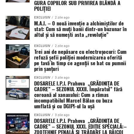
GURA COPIILOR SUB PRIVIREA BLÂNDĂ A
este nevoia de a preveni transferul de informații
POLIȚIEI
strategice către puteri rivale precum China. Utilizarea
unor vehicule contractuale non-tradiționale permite
EXCLUSIV
2 zile ago
M.A.I. – O nouă invenție a alchimiștilor de
ocolirea cerințelor standard de raportare publică,
stat: Cum să muți banii dintr-un buzunar în
oferind armatei o mai mare libertate de mișcare, dar și
altul și să numești asta „revoluție”
un grad sporit de discreție în cursa pentru supremație
tehnologică în spațiul cosmic.
EXCLUSIV
2 zile ago
Trei ani de nepăsare cu electroșocuri: Cum
refuză șefii poliției modernizarea oferită
pe tavă în timp ce agenții se bat cu pumnii
prin șanțuri
EXCLUSIV
3 zile ago
DOSARELE I.P.J. Prahova „GRĂDINIȚA DE
CADRE” – SEZONUL XXXII. Împăratul” fără
coroană al xanaxului: Cum a rămas
incompatibilul Marcel Bălan cu buza
umflată și cu DGIPI-ul la ușă
EXCLUSIV
3 zile ago
DOSARELE I.P.J. Prahova „GRĂDINIȚA DE
CADRE” – SEZONUL XXXI. EDIȚIE SPECIALĂ:–
ZOOTEHNIE PENALĂ ȘI TRĂDARE LA BĂICOI