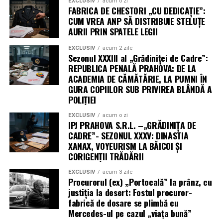
EXCLUSIV
acum o zi
FABRICA DE CHESTORI „CU DEDICAȚIE”:
CUM VREA ANP SĂ DISTRIBUIE STELUȚE
AURII PRIN SPATELE LEGII
EXCLUSIV
acum 2 zile
Sezonul XXXIII al „Grădiniței de Cadre”:
REPUBLICA PENALĂ PRAHOVA: DE LA
ACADEMIA DE CĂMĂTĂRIE, LA PUMNI ÎN
GURA COPIILOR SUB PRIVIREA BLÂNDĂ A
POLIȚIEI
EXCLUSIV
acum o zi
IPJ PRAHOVA S.R.L. –„GRĂDINIȚA DE
CADRE”- SEZONUL XXXV: DINASTIA
XANAX, VOYEURISM LA BĂICOI ȘI
CORIGENȚII TRĂDĂRII
EXCLUSIV
acum 3 zile
Procurorul (ex) „Portocală” la prânz, cu
justiția la desert: Fostul procuror-
fabrică de dosare se plimbă cu
Mercedes-ul pe cazul „viața bună”