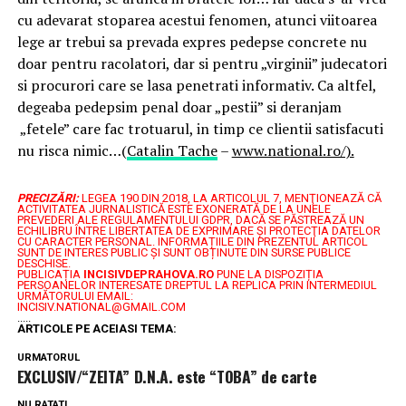
cu adevarat stoparea acestui fenomen, atunci viitoarea
lege ar trebui sa prevada expres pedepse concrete nu
doar pentru racolatori, dar si pentru „virginii” judecatori
si procurori care se lasa penetrati informativ. Ca altfel,
degeaba pedepsim penal doar „pestii” si deranjam
„fetele” care fac trotuarul, in timp ce clientii satisfacuti
nu risca nimic…(
Catalin Tache
–
www.national.ro/).
PRECIZĂRI:
LEGEA 190 DIN 2018, LA ARTICOLUL 7, MENŢIONEAZĂ CĂ
ACTIVITATEA JURNALISTICĂ ESTE EXONERATĂ DE LA UNELE
PREVEDERI ALE REGULAMENTULUI GDPR, DACĂ SE PĂSTREAZĂ UN
ECHILIBRU ÎNTRE LIBERTATEA DE EXPRIMARE ŞI PROTECŢIA DATELOR
CU CARACTER PERSONAL.
INFORMAȚIILE DIN PREZENTUL ARTICOL
SUNT DE INTERES PUBLIC ȘI SUNT OBȚINUTE DIN SURSE PUBLICE
DESCHISE.
PUBLICAȚIA
INCISIVDEPRAHOVA.RO
PUNE LA DISPOZIȚIA
PERSOANELOR INTERESATE DREPTUL LA REPLICA PRIN INTERMEDIUL
URMĂTORULUI EMAIL:
INCISIV.NATIONAL@GMAIL.COM
.....
ARTICOLE PE ACEIASI TEMA:
URMATORUL
EXCLUSIV/“ZEITA” D.N.A. este “TOBA” de carte
NU RATATI