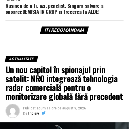
Rusinea de a fi, azi, penelist. Singura salvare a
onoarei:DEMISIA IN GRUP si trecerea la ALDE!
ITI RECOMANDAM
ACTUALITATE
Un nou capitol în spionajul prin
satelit: NRO integrează tehnologia
radar comercială pentru o
monitorizare globală fără precedent
Publicat
acum 11 ore
pe
august 9, 2026
De
Incisiv