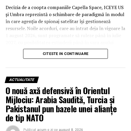
Decizia de a coopta companiile Capella Space, ICEYE US
și Umbra reprezintă o schimbare de paradigmă în modul
în care agenția de spionaj satelitar își gestionează
resursele. Noile acorduri, care au intrat deja în vigoare la
1 august 2026, sunt programate să ruleze până în iulie
2027, cu posibilitatea extinderii până în vara anului
2029. Deși valorile financiare rămân confidențiale din
CITESTE IN CONTINUARE
cauza bugetului clasificat al agenției, impactul
operațional este considerat unul major.
De la studii la operațiuni: Capella
ACTUALITATE
Space, ICEYE US și Umbra devin
O nouă axă defensivă în Orientul
Mijlociu: Arabia Saudită, Turcia și
piloni ai securității naționale
Pakistanul pun bazele unei alianțe
Această tranziție nu este una întâmplătoare, ci
de tip NATO
reprezintă evoluția firească a unor parteneriate testate
riguros în ultimii ani. Noul cadru contractual, intitulat
Publicat
acum o zi
pe
august 8, 2026