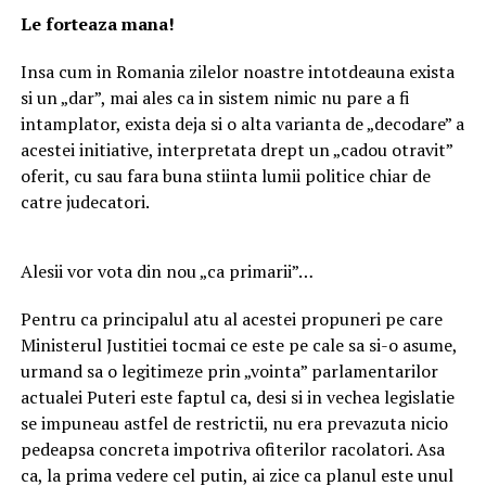
Le forteaza mana!
Insa cum in Romania zilelor noastre intotdeauna exista
si un „dar”, mai ales ca in sistem nimic nu pare a fi
intamplator, exista deja si o alta varianta de „decodare” a
acestei initiative, interpretata drept un „cadou otravit”
oferit, cu sau fara buna stiinta lumii politice chiar de
catre judecatori.
Alesii vor vota din nou „ca primarii”…
Pentru ca principalul atu al acestei propuneri pe care
Ministerul Justitiei tocmai ce este pe cale sa si-o asume,
urmand sa o legitimeze prin „vointa” parlamentarilor
actualei Puteri este faptul ca, desi si in vechea legislatie
se impuneau astfel de restrictii, nu era prevazuta nicio
pedeapsa concreta impotriva ofiterilor racolatori. Asa
ca, la prima vedere cel putin, ai zice ca planul este unul