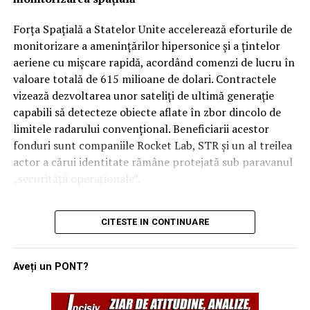
instantaneu.
regionali, unii analiști rămân sceptici cu privire la
aplicabilitatea imediată a clauzei de apărare colectivă.
Forța Spațială a Statelor Unite accelerează eforturile de
Rămâne de văzut dacă, în cazul unui atac iminent din
monitorizare a amenințărilor hipersonice și a țintelor
partea proxy-urilor Teheranului, Ankara și Islamabadul
aeriene cu mișcare rapidă, acordând comenzi de lucru în
vor interveni militar pentru a proteja regatul saudit,
valoare totală de 615 milioane de dolari. Contractele
transformând semnăturile de astăzi într-o realitate
vizează dezvoltarea unor sateliți de ultimă generație
operativă.
capabili să detecteze obiecte aflate în zbor dincolo de
limitele radarului convențional. Beneficiarii acestor
fonduri sunt companiile Rocket Lab, STR și un al treilea
actor a cărui identitate rămâne protejată sub paravanul
„securității operaționale”.
Această rundă de finanțare reprezintă o etapă esențială
CITESTE IN CONTINUARE
în programul SB-AMTI (Space-Based Airborne Moving
Target Indicator), un mecanism contractual flexibil
lansat în luna aprilie a acestui an. Inițiativa este
Aveți un PONT?
gestionată de biroul de portofoliu pentru detecție și
țintire spațială, având ca scop final crearea unei rețele
de senzori orbitali care să elimine „zonele oarbe” în fața