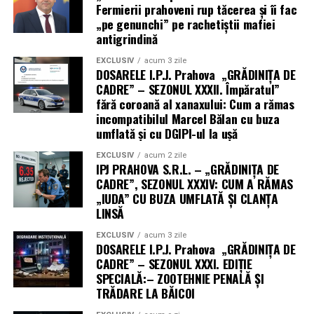
Fermierii prahoveni rup tăcerea și îi fac
„pe genunchi” pe rachetiștii mafiei
antigrindină
EXCLUSIV
acum 3 zile
DOSARELE I.P.J. Prahova „GRĂDINIȚA DE
CADRE” – SEZONUL XXXII. Împăratul”
fără coroană al xanaxului: Cum a rămas
incompatibilul Marcel Bălan cu buza
umflată și cu DGIPI-ul la ușă
EXCLUSIV
acum 2 zile
IPJ PRAHOVA S.R.L. – „GRĂDINIȚA DE
CADRE”, SEZONUL XXXIV: CUM A RĂMAS
„IUDA” CU BUZA UMFLATĂ ȘI CLANȚA
LINSĂ
EXCLUSIV
acum 3 zile
DOSARELE I.P.J. Prahova „GRĂDINIȚA DE
CADRE” – SEZONUL XXXI. EDIȚIE
SPECIALĂ:– ZOOTEHNIE PENALĂ ȘI
TRĂDARE LA BĂICOI