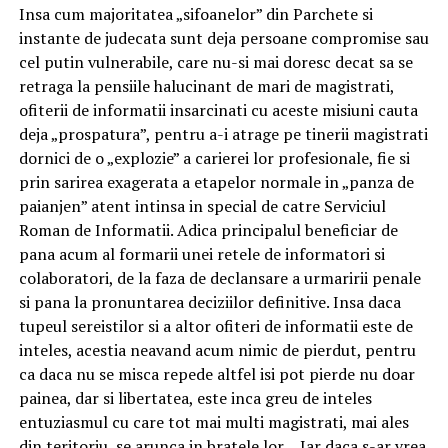
Insa cum majoritatea „sifoanelor” din Parchete si
instante de judecata sunt deja persoane compromise sau
cel putin vulnerabile, care nu-si mai doresc decat sa se
retraga la pensiile halucinant de mari de magistrati,
ofiterii de informatii insarcinati cu aceste misiuni cauta
deja „prospatura”, pentru a-i atrage pe tinerii magistrati
dornici de o „explozie” a carierei lor profesionale, fie si
prin sarirea exagerata a etapelor normale in „panza de
paianjen” atent intinsa in special de catre Serviciul
Roman de Informatii. Adica principalul beneficiar de
pana acum al formarii unei retele de informatori si
colaboratori, de la faza de declansare a urmaririi penale
si pana la pronuntarea deciziilor definitive. Insa daca
tupeul sereistilor si a altor ofiteri de informatii este de
inteles, acestia neavand acum nimic de pierdut, pentru
ca daca nu se misca repede altfel isi pot pierde nu doar
painea, dar si libertatea, este inca greu de inteles
entuziasmul cu care tot mai multi magistrati, mai ales
din teritoriu, se arunca in bratele lor… Iar daca s-ar vrea