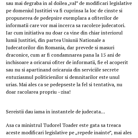
sau mai degraba in al doilea „val” de modificari legislative
pe domeniul Justitiei va fi cuprinsa la loc de cinste si
propunerea de pedepsire exemplara a ofiterilor de
informatii care vor mai incerca sa racoleze judecatori.
Iar cum initiativa nu doar ca vine din chiar interiorul
lumii Justitiei, din partea Uniunii Nationale a
Judecatorilor din Romania, dar prevede si masuri
draconice, cum ar fi condamnarea pana la 15 ani de
inchisoare a oricarui ofiter de informatii, fie el acoperit
sau nu si apartinand oricaruia din serviciile secrete
entuziasmul politicienilor si demnitarilor este unul
urias. Mai ales ca se pedepseste la fel si tentativa, nu
doar racolarea propriu –zisa!
Sereistii dau iama in instantele de judecata…
Asa ca ministrul Tudorel Toader este gata sa treaca
aceste modificari legislative pe „repede inainte”, mai ales