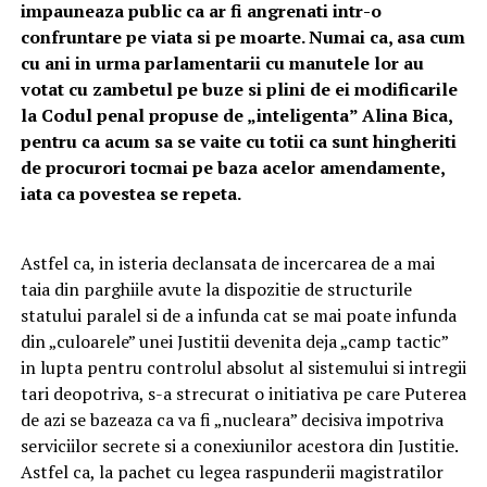
impauneaza public ca ar fi angrenati intr-o
confruntare pe viata si pe moarte. Numai ca, asa cum
cu ani in urma parlamentarii cu manutele lor au
votat cu zambetul pe buze si plini de ei modificarile
la Codul penal propuse de „inteligenta” Alina Bica,
pentru ca acum sa se vaite cu totii ca sunt hingheriti
de procurori tocmai pe baza acelor amendamente,
iata ca povestea se repeta.
Astfel ca, in isteria declansata de incercarea de a mai
taia din parghiile avute la dispozitie de structurile
statului paralel si de a infunda cat se mai poate infunda
din „culoarele” unei Justitii devenita deja „camp tactic”
in lupta pentru controlul absolut al sistemului si intregii
tari deopotriva, s-a strecurat o initiativa pe care Puterea
de azi se bazeaza ca va fi „nucleara” decisiva impotriva
serviciilor secrete si a conexiunilor acestora din Justitie.
Astfel ca, la pachet cu legea raspunderii magistratilor