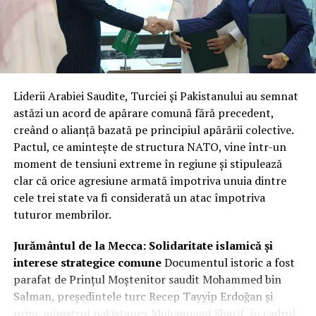
Liderii Arabiei Saudite, Turciei și Pakistanului au semnat
astăzi un acord de apărare comună fără precedent,
creând o alianță bazată pe principiul apărării colective.
Pactul, ce amintește de structura NATO, vine într-un
moment de tensiuni extreme în regiune și stipulează
clar că orice agresiune armată împotriva unuia dintre
cele trei state va fi considerată un atac împotriva
tuturor membrilor.
Jurământul de la Mecca: Solidaritate islamică și
interese strategice comune
Documentul istoric a fost
parafat de Prințul Moștenitor saudit Mohammed bin
Salman, președintele turc Recep Tayyip Erdoğan și
prim-ministrul pakistanez Muhammad Sharif, în cadrul