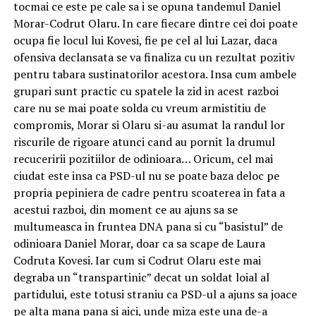
tocmai ce este pe cale sa i se opuna tandemul Daniel
Morar-Codrut Olaru. In care fiecare dintre cei doi poate
ocupa fie locul lui Kovesi, fie pe cel al lui Lazar, daca
ofensiva declansata se va finaliza cu un rezultat pozitiv
pentru tabara sustinatorilor acestora. Insa cum ambele
grupari sunt practic cu spatele la zid in acest razboi
care nu se mai poate solda cu vreum armistitiu de
compromis, Morar si Olaru si-au asumat la randul lor
riscurile de rigoare atunci cand au pornit la drumul
recuceririi pozitiilor de odinioara… Oricum, cel mai
ciudat este insa ca PSD-ul nu se poate baza deloc pe
propria pepiniera de cadre pentru scoaterea in fata a
acestui razboi, din moment ce au ajuns sa se
multumeasca in fruntea DNA pana si cu “basistul” de
odinioara Daniel Morar, doar ca sa scape de Laura
Codruta Kovesi. Iar cum si Codrut Olaru este mai
degraba un “transpartinic” decat un soldat loial al
partidului, este totusi straniu ca PSD-ul a ajuns sa joace
pe alta mana pana si aici, unde miza este una de-a