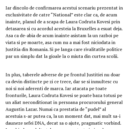
Iar dincolo de confirmarea acestui scenariu prezentat in
exclusivitate de catre “National” este clar ca, de acum
inainte, planul de a scapa de Laura Codruta Kovesi prin
detasarea si cu acordul acesteia la Bruxelles a esuat deja.
Asa ca de-abia de acum inainte asistam la un razboi pe
viata si pe moarte, asa cum nu a mai fost niciodata in
Justitia din Romania. Si pe langa care rivalitatile politice
par un simplu dat la gioale la o miuta din curtea scolii.
In plus, taberele adverse de pe frontul Justitiei nu doar
ca devin distincte pe zi ce trece, dar se si inmultesc cu
noi si noi aderenti de marca. Iar atacata pe toate
fronturile, Laura Codruta Kovesi se poate baza totusi pe
un aliat neconditionat in persoana procurorului general
Augustin Lazar. Numai ca prestatia de “pudel” al
acestuia s-ar putea ca, la un moment dat, mai mult sa-i
dauneze sefei DNA, decat sa o ajute, pragmatic vorbind.