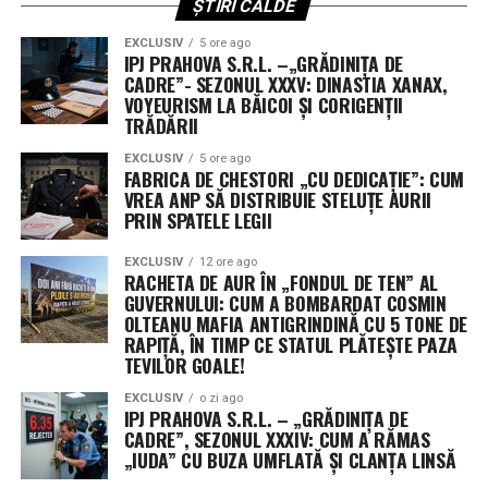
ȘTIRI CALDE
Fără scutire de la reducerile automate de cheltuieli
EXCLUSIV
5 ore ago
IPJ PRAHOVA S.R.L. –„GRĂDINIȚA DE
O altă cerere respinsă a vizat scutirea fondurilor de
CADRE”- SEZONUL XXXV: DINASTIA XANAX,
reconciliere aprobate anul trecut de la mecanismul de
VOYEURISM LA BĂICOI ȘI CORIGENȚII
sechestrare (reduceri automate). Fără această excepție,
TRĂDĂRII
aproximativ 8% din fondurile neangajate ar deveni
EXCLUSIV
5 ore ago
indisponibile.
FABRICA DE CHESTORI „CU DEDICAȚIE”: CUM
VREA ANP SĂ DISTRIBUIE STELUȚE AURII
PRIN SPATELE LEGII
Următorii pași în Congres
EXCLUSIV
12 ore ago
Senatul urmează să voteze rezoluția în această
RACHETA DE AUR ÎN „FONDUL DE TEN” AL
săptămână, înainte de începerea vacanței de august.
GUVERNULUI: CUM A BOMBARDAT COSMIN
Camera Reprezentanților, deja în pauză, și-a adoptat
OLTEANU MAFIA ANTIGRINDINĂ CU 5 TONE DE
RAPIȚĂ, ÎN TIMP CE STATUL PLĂTEȘTE PAZA
propria variantă pe 21 iulie. Cele două texte vor trebui
TEVILOR GOALE!
fie unificate, fie una dintre camere va trebui să adopte
varianta celeilalte, pentru ca proiectul să ajungă pe
EXCLUSIV
o zi ago
IPJ PRAHOVA S.R.L. – „GRĂDINIȚA DE
masa președintelui Donald Trump.
CADRE”, SEZONUL XXXIV: CUM A RĂMAS
„IUDA” CU BUZA UMFLATĂ ȘI CLANȚA LINSĂ
Președinta Comisiei de buget din Senat, Susan Collins, a