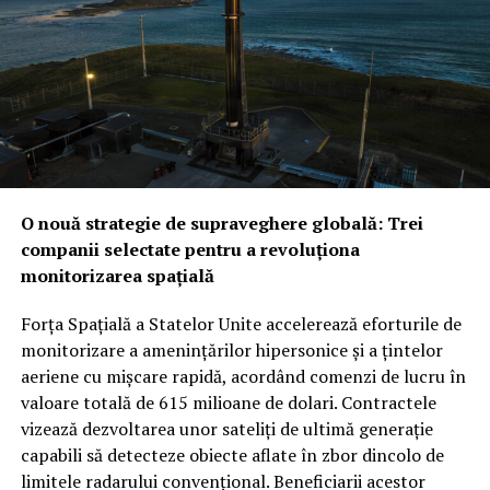
configurația trilaterală semnalează o schimbare majoră
în arhitectura de securitate a regiunii.
Provocarea iraniană: Între descurajarea strategică și
testul realității din teren
Noua alianță ar putea fi
testată mult mai curând decât se anticipa, pe fondul
amenințărilor constante venite din partea forțelor
susținute de Iran. În timp ce Washingtonul ar putea
O nouă strategie de supraveghere globală: Trei
vedea cu ochi buni această redistribuire a
companii selectate pentru a revoluționa
responsabilităților de securitate între aliații săi
monitorizarea spațială
regionali, unii analiști rămân sceptici cu privire la
aplicabilitatea imediată a clauzei de apărare colectivă.
Forța Spațială a Statelor Unite accelerează eforturile de
Rămâne de văzut dacă, în cazul unui atac iminent din
monitorizare a amenințărilor hipersonice și a țintelor
partea proxy-urilor Teheranului, Ankara și Islamabadul
aeriene cu mișcare rapidă, acordând comenzi de lucru în
vor interveni militar pentru a proteja regatul saudit,
valoare totală de 615 milioane de dolari. Contractele
transformând semnăturile de astăzi într-o realitate
vizează dezvoltarea unor sateliți de ultimă generație
operativă.
capabili să detecteze obiecte aflate în zbor dincolo de
limitele radarului convențional. Beneficiarii acestor