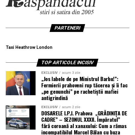
PARTENERI
Taxi Heathrow London
TOP ARTICOLE INCISIV
EXCLUSIV
acum 3 zile
„Jos labele de pe Ministrul Barbu!”:
Fermierii prahoveni rup tăcerea și îi fac
„pe genunchi” pe rachetiștii mafiei
antigrindină
EXCLUSIV
acum 2 zile
DOSARELE I.P.J. Prahova „GRĂDINIȚA DE
CADRE” – SEZONUL XXXII. Împăratul”
fără coroană al xanaxului: Cum a rămas
incompatibilul Marcel Bălan cu buza