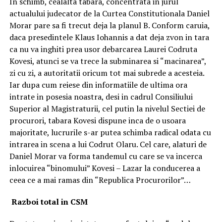
In schimb, cealalta tabara, concentrata in jurul
actualului judecator de la Curtea Constitutionala Daniel
Morar pare sa fi trecut deja la planul B. Conform caruia,
daca presedintele Klaus Iohannis a dat deja zvon in tara
ca nu va inghiti prea usor debarcarea Laurei Codruta
Kovesi, atunci se va trece la subminarea si “macinarea”,
zi cu zi, a autoritatii oricum tot mai subrede a acesteia.
Iar dupa cum reiese din informatiile de ultima ora
intrate in posesia noastra, desi in cadrul Consiliului
Superior al Magistraturii, cel putin la nivelul Sectiei de
procurori, tabara Kovesi dispune inca de o usoara
majoritate, lucrurile s-ar putea schimba radical odata cu
intrarea in scena a lui Codrut Olaru. Cel care, alaturi de
Daniel Morar va forma tandemul cu care se va incerca
inlocuirea “binomului” Kovesi – Lazar la conducerea a
ceea ce a mai ramas din “Republica Procurorilor”…
Razboi total in CSM