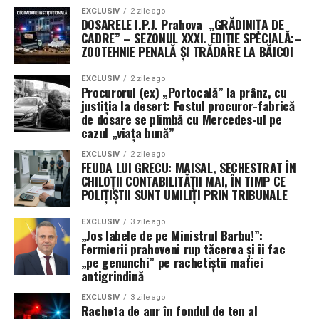
EXCLUSIV
2 zile ago
DOSARELE I.P.J. Prahova „GRĂDINIȚA DE
CADRE” – SEZONUL XXXI. EDIȚIE SPECIALĂ:–
ZOOTEHNIE PENALĂ ȘI TRĂDARE LA BĂICOI
EXCLUSIV
2 zile ago
Procurorul (ex) „Portocală” la prânz, cu
justiția la desert: Fostul procuror-fabrică
de dosare se plimbă cu Mercedes-ul pe
cazul „viața bună”
EXCLUSIV
2 zile ago
FEUDA LUI GRECU: MAISAL, SECHESTRAT ÎN
CHILOȚII CONTABILITĂȚII MAI, ÎN TIMP CE
POLIȚIȘTII SUNT UMILIȚI PRIN TRIBUNALE
EXCLUSIV
3 zile ago
„Jos labele de pe Ministrul Barbu!”:
Fermierii prahoveni rup tăcerea și îi fac
„pe genunchi” pe rachetiștii mafiei
antigrindină
EXCLUSIV
3 zile ago
Racheta de aur în fondul de ten al