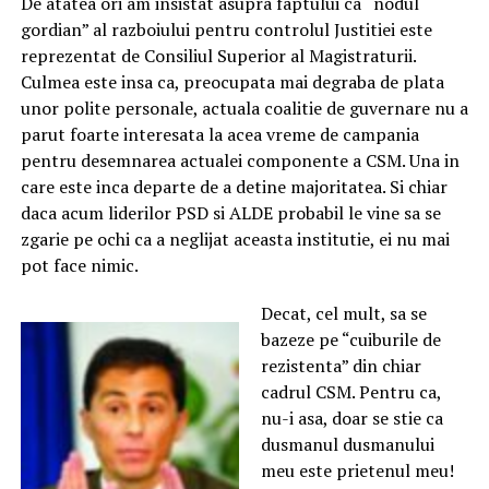
De atatea ori am insistat asupra faptului ca “nodul
gordian” al razboiului pentru controlul Justitiei este
reprezentat de Consiliul Superior al Magistraturii.
Culmea este insa ca, preocupata mai degraba de plata
unor polite personale, actuala coalitie de guvernare nu a
parut foarte interesata la acea vreme de campania
pentru desemnarea actualei componente a CSM. Una in
care este inca departe de a detine majoritatea. Si chiar
daca acum liderilor PSD si ALDE probabil le vine sa se
zgarie pe ochi ca a neglijat aceasta institutie, ei nu mai
pot face nimic.
Decat, cel mult, sa se
bazeze pe “cuiburile de
rezistenta” din chiar
cadrul CSM. Pentru ca,
nu-i asa, doar se stie ca
dusmanul dusmanului
meu este prietenul meu!