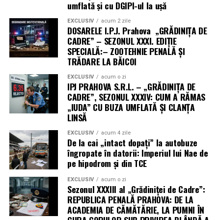
umflată și cu DGIPI-ul la ușă
EXCLUSIV
acum 2 zile
DOSARELE I.P.J. Prahova „GRĂDINIȚA DE
CADRE” – SEZONUL XXXI. EDIȚIE
SPECIALĂ:– ZOOTEHNIE PENALĂ ȘI
TRĂDARE LA BĂICOI
EXCLUSIV
acum o zi
IPJ PRAHOVA S.R.L. – „GRĂDINIȚA DE
CADRE”, SEZONUL XXXIV: CUM A RĂMAS
„IUDA” CU BUZA UMFLATĂ ȘI CLANȚA
LINSĂ
EXCLUSIV
acum 4 zile
De la cai „intact dopați” la autobuze
îngropate în datorii: Imperiul lui Nae de
pe hipodrom și din TCE
EXCLUSIV
acum o zi
Sezonul XXXIII al „Grădiniței de Cadre”:
REPUBLICA PENALĂ PRAHOVA: DE LA
ACADEMIA DE CĂMĂTĂRIE, LA PUMNI ÎN