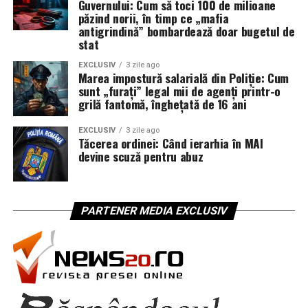
Guvernului: Cum să toci 100 de milioane
păzind norii, în timp ce „mafia
antigrindină” bombardează doar bugetul de
stat
EXCLUSIV
3 zile ago
Marea impostură salarială din Poliție: Cum
sunt „furați” legal mii de agenți printr-o
grilă fantomă, înghețată de 16 ani
EXCLUSIV
3 zile ago
Tăcerea ordinei: Când ierarhia în MAI
devine scuză pentru abuz
PARTENER MEDIA EXCLUSIV