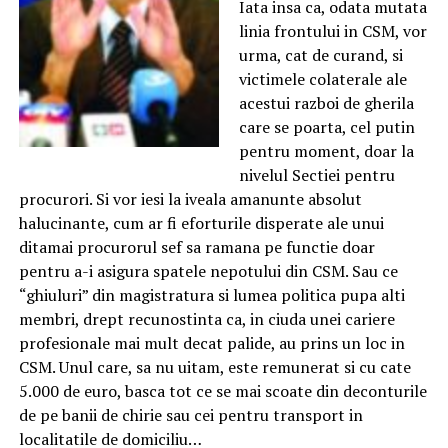
Iata insa ca, odata mutata
linia frontului in CSM, vor
urma, cat de curand, si
victimele colaterale ale
acestui razboi de gherila
care se poarta, cel putin
pentru moment, doar la
nivelul Sectiei pentru
procurori. Si vor iesi la iveala amanunte absolut
halucinante, cum ar fi eforturile disperate ale unui
ditamai procurorul sef sa ramana pe functie doar
pentru a-i asigura spatele nepotului din CSM. Sau ce
“ghiuluri” din magistratura si lumea politica pupa alti
membri, drept recunostinta ca, in ciuda unei cariere
profesionale mai mult decat palide, au prins un loc in
CSM. Unul care, sa nu uitam, este remunerat si cu cate
5.000 de euro, basca tot ce se mai scoate din deconturile
de pe banii de chirie sau cei pentru transport in
localitatile de domiciliu…