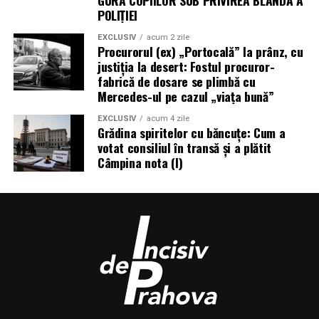
GURA COPIILOR SUB PRIVIREA BLÂNDĂ A
POLIȚIEI
EXCLUSIV
acum 2 zile
Procurorul (ex) „Portocală” la prânz, cu
justiția la desert: Fostul procuror-
fabrică de dosare se plimbă cu
Mercedes-ul pe cazul „viața bună”
EXCLUSIV
acum 4 zile
Grădina spiritelor cu băncuțe: Cum a
votat consiliul în transă și a plătit
Câmpina nota (I)