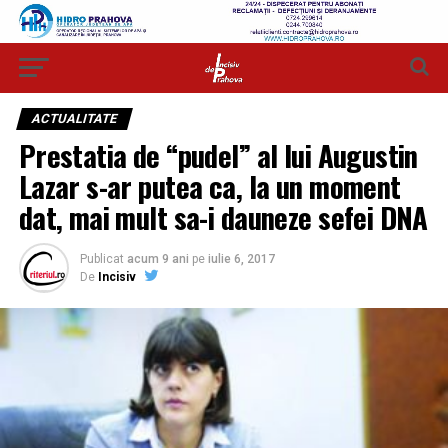
ACTUALITATE
Prestatia de “pudel” al lui Augustin
Lazar s-ar putea ca, la un moment
dat, mai mult sa-i dauneze sefei DNA
Publicat
acum 9 ani
pe
iulie 6, 2017
De
Incisiv