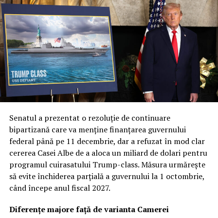
etapă a programului cu un contract masiv de 4,6
miliarde de dolari, precum și un acord suplimentar de
1,6 miliarde pentru lansări viitoare, oficialii americani
subliniază importanța de a nu depinde de o singură
soluție tehnică.
Col. Ryan Frazier a explicat că nucleul acestei noi etape
este diversificarea capacităților. Prin explorarea unor
inovații și tehnologii unice, Forța Spațială urmărește să
obțină avantaje de performanță distincte, garantând că
Senatul a prezentat o rezoluție de continuare
armata va dispune de cea mai avansată tehnologie
bipartizană care va menține finanțarea guvernului
disponibilă pe piață. Această abordare multi-vectorială
federal până pe 11 decembrie, dar a refuzat în mod clar
este văzută ca o plasă de siguranță strategică în fața
cererea Casei Albe de a aloca un miliard de dolari pentru
evoluțiilor imprevizibile din teatrele de operațiuni.
programul cuirasatului Trump-class. Măsura urmărește
să evite închiderea parțială a guvernului la 1 octombrie,
Revoluția „Flatellites”: Rocket Lab propune o
când începe anul fiscal 2027.
arhitectură inovatoare pentru Neutron
Diferențe majore față de varianta Camerei
Dintre contractorii anunțați, Rocket Lab se detașează cu