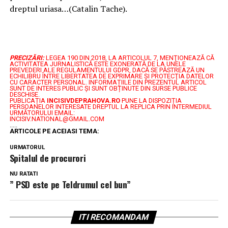
dreptul uriasa…(Catalin Tache).
PRECIZĂRI:
LEGEA 190 DIN 2018, LA ARTICOLUL 7, MENŢIONEAZĂ CĂ
ACTIVITATEA JURNALISTICĂ ESTE EXONERATĂ DE LA UNELE
PREVEDERI ALE REGULAMENTULUI GDPR, DACĂ SE PĂSTREAZĂ UN
ECHILIBRU ÎNTRE LIBERTATEA DE EXPRIMARE ŞI PROTECŢIA DATELOR
CU CARACTER PERSONAL.
INFORMAȚIILE DIN PREZENTUL ARTICOL
SUNT DE INTERES PUBLIC ȘI SUNT OBȚINUTE DIN SURSE PUBLICE
DESCHISE.
PUBLICAȚIA
INCISIVDEPRAHOVA.RO
PUNE LA DISPOZIȚIA
PERSOANELOR INTERESATE DREPTUL LA REPLICA PRIN INTERMEDIUL
URMĂTORULUI EMAIL:
INCISIV.NATIONAL@GMAIL.COM
.....
ARTICOLE PE ACEIASI TEMA:
URMATORUL
Spitalul de procurori
NU RATATI
” PSD este pe Teldrumul cel bun”
ITI RECOMANDAM