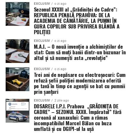
descris rezoluția drept „un pas important” pentru
EXCLUSIV
o zi ago
Sezonul XXXIII al „Grădiniței de Cadre”:
evitarea închiderii guvernului, în timp ce senatoarea
REPUBLICA PENALĂ PRAHOVA: DE LA
Patty Murray a salutat faptul că textul limitează cererile
ACADEMIA DE CĂMĂTĂRIE, LA PUMNI ÎN
de noi fonduri și flexibilități pentru Pentagon.
GURA COPIILOR SUB PRIVIREA BLÂNDĂ A
POLIȚIEI
EXCLUSIV
o zi ago
M.A.I. – O nouă invenție a alchimiștilor de
stat: Cum să muți banii dintr-un buzunar în
altul și să numești asta „revoluție”
EXCLUSIV
o zi ago
Trei ani de nepăsare cu electroșocuri: Cum
refuză șefii poliției modernizarea oferită
pe tavă în timp ce agenții se bat cu pumnii
prin șanțuri
EXCLUSIV
2 zile ago
DOSARELE I.P.J. Prahova „GRĂDINIȚA DE
CADRE” – SEZONUL XXXII. Împăratul” fără
coroană al xanaxului: Cum a rămas
incompatibilul Marcel Bălan cu buza
umflată și cu DGIPI-ul la ușă