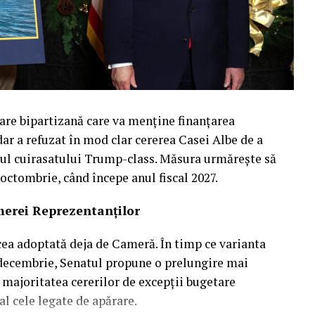
are bipartizană care va menține finanțarea
ar a refuzat în mod clar cererea Casei Albe de a
mul cuirasatului Trump-class. Măsura urmărește să
 octombrie, când începe anul fiscal 2027.
merei Reprezentanților
cea adoptată deja de Cameră. În timp ce varianta
 decembrie, Senatul propune o prelungire mai
 majoritatea cererilor de excepții bugetare
al cele legate de apărare.