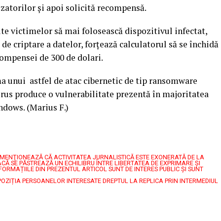
izatorilor și apoi solicită recompensă.
e victimelor să mai folosească dispozitivul infectat,
 de criptare a datelor, forțează calculatorul să se închidă
ecompensei de 300 de dolari.
a unui astfel de atac cibernetic de tip ransomware
rus produce o vulnerabilitate prezentă în majoritatea
ndows. (Marius F.)
7, MENŢIONEAZĂ CĂ ACTIVITATEA JURNALISTICĂ ESTE EXONERATĂ DE LA
CĂ SE PĂSTREAZĂ UN ECHILIBRU ÎNTRE LIBERTATEA DE EXPRIMARE ŞI
FORMAȚIILE DIN PREZENTUL ARTICOL SUNT DE INTERES PUBLIC ȘI SUNT
POZIȚIA PERSOANELOR INTERESATE DREPTUL LA REPLICA PRIN INTERMEDIUL