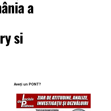
mânia a
ry si
Aveți un PONT?