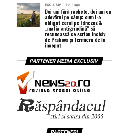
EXCLUSIV
4 zile ago
Doi ani fără rachete, doi ani cu
adevărul pe câmp: cum i‑a
obligat cerul pe Tánczos &
„mafia antigrindină” să
recunoască ce scriau Incisiv
de Prahova și fermierii de la
început
PARTENER MEDIA EXCLUSIV
PARTENERI