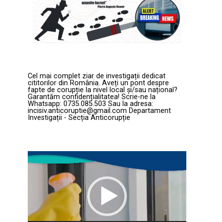
Cel mai complet ziar de investigații dedicat
cititorilor din România. Aveți un pont despre
fapte de corupție la nivel local și/sau național?
Garantăm confidențialitatea! Scrie-ne la
Whatsapp: 0735.085.503 Sau la adresa:
incisiv.anticoruptie@gmail.com Departament
Investigații - Secția Anticorupție
Player
video