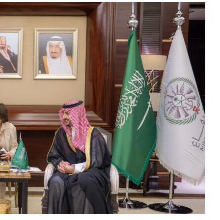
 de cheltuieli
durilor de reconciliere aprobate anul trecut de la
ate). Fără această excepție, aproximativ 8% din
le.
eastă săptămână, înainte de începerea vacanței de
uză, și-a adoptat propria variantă pe 21 iulie.
ie una dintre camere va trebui să adopte varianta
 pe masa președintelui Donald Trump.
san Collins, a descris rezoluția drept „un pas
ernului, în timp ce senatoarea Patty Murray a
de noi fonduri și flexibilități pentru Pentagon.