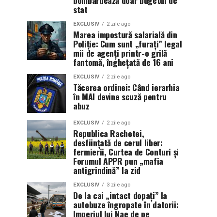
stat
EXCLUSIV
2 zile ago
Marea impostură salarială din
Poliție: Cum sunt „furați” legal
mii de agenți printr-o grilă
fantomă, înghețată de 16 ani
EXCLUSIV
2 zile ago
Tăcerea ordinei: Când ierarhia
în MAI devine scuză pentru
abuz
EXCLUSIV
2 zile ago
Republica Rachetei,
desființată de cerul liber:
fermierii, Curtea de Conturi și
Forumul APPR pun „mafia
antigrindină” la zid
EXCLUSIV
3 zile ago
De la cai „intact dopați” la
autobuze îngropate în datorii:
Imperiul lui Nae de pe