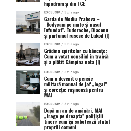
hipodrom și din TCE
EXCLUSIV
3 zile ago
Garda de Mediu Prahova –
„Bodycam pe mute și nasul
înfundat”. Tudorache, Diaconu
și parfumul rusesc de Lukoil (I)
EXCLUSIV
3 zile ago
Grădina spiritelor cu băncuțe:
Cum a votat consiliul în transă
și a plătit Câmpina nota (I)
EXCLUSIV
3 zile ago
Cum a devenit o pensie
militară manual de jaf „legal”
și corecție rușinoasă pentru
MAI
EXCLUSIV
3 zile ago
După un an de amânări, MAI
„trage pe dreapta” polițiștii
tineri: cum își sabotează statul
propriii oameni