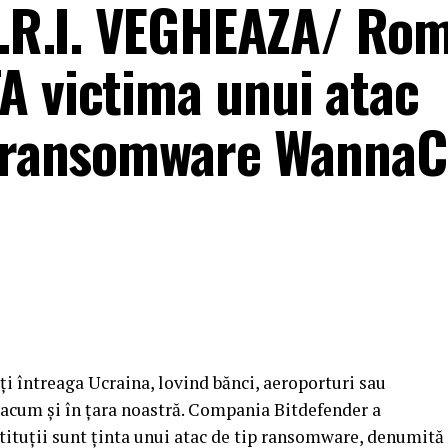
 S.R.I. VEGHEAZA/ Ro
A victima unui atac
p ransomware WannaC
ți întreaga Ucraina, lovind bănci, aeroporturi sau
 acum și în țara noastră. Compania Bitdefender a
tituții sunt ținta unui atac de tip ransomware, denumită