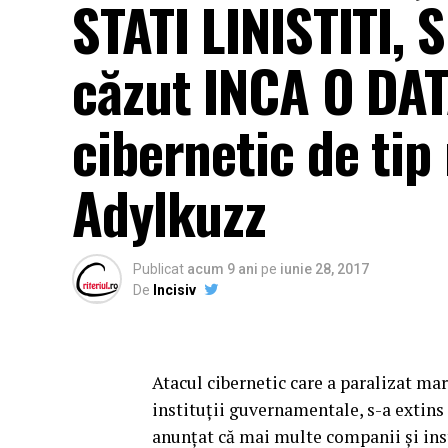
STATI LINISTITI,
căzut INCA O DAT
cibernetic de ti
Adylkuzz
Publicat
acum 9 ani
pe
iunie 28, 2017
De
Incisiv
Atacul cibernetic care a paralizat mar
instituții guvernamentale, s-a extins
anunțat că mai multe companii și ins