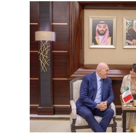
rezoluția de continuare.
Fără scutire de la reducerile automate
O altă cerere respinsă a vizat scutirea fon
mecanismul de sechestrare (reduceri autom
fondurile neangajate ar deveni indisponibi
Următorii pași în Congres
Senatul urmează să voteze rezoluția în ac
august. Camera Reprezentanților, deja în pa
Cele două texte vor trebui fie unificate, f
celeilalte, pentru ca proiectul să ajungă
Președinta Comisiei de buget din Senat, Su
important” pentru evitarea închiderii guv
salutat faptul că textul limitează cererile 