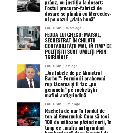
prânz, cu justiția la desert:
Fostul procuror-fabrică de
dosare se plimbă cu Mercedes-
ul pe cazul „viața bună”
EXCLUSIV
15 ore ago
FEUDA LUI GRECU: MAISAL,
SECHESTRAT ÎN CHILOȚII
CONTABILITĂȚII MAI, ÎN TIMP CE
POLIȚIȘTII SUNT UMILIȚI PRIN
TRIBUNALE
EXCLUSIV
o zi ago
„Jos labele de pe Ministrul
Barbu!”: Fermierii prahoveni
rup tăcerea și îi fac „pe
genunchi” pe rachetiștii
mafiei antigrindină
EXCLUSIV
2 zile ago
Racheta de aur în fondul de
ten al Guvernului: Cum să toci
100 de milioane păzind norii, în
timp ce „mafia antigrindină”
bombardează doar bugetul de