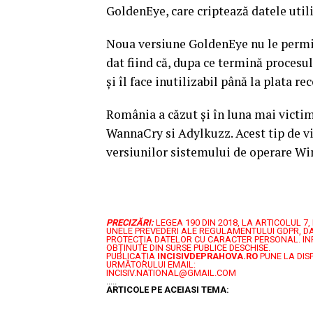
GoldenEye, care criptează datele util
Noua versiune GoldenEye nu le permit
dat fiind că, dupa ce termină procesul
și îl face inutilizabil până la plata r
România a căzut și în luna mai victim
WannaCry si Adylkuzz. Acest tip de vi
versiunilor sistemului de operare Wi
PRECIZĂRI:
LEGEA 190 DIN 2018, LA ARTICOLUL 
UNELE PREVEDERI ALE REGULAMENTULUI GDPR, DA
PROTECŢIA DATELOR CU CARACTER PERSONAL.
IN
OBȚINUTE DIN SURSE PUBLICE DESCHISE.
PUBLICAȚIA
INCISIVDEPRAHOVA.RO
PUNE LA DIS
URMĂTORULUI EMAIL:
INCISIV.NATIONAL@GMAIL.COM
.....
ARTICOLE PE ACEIASI TEMA: