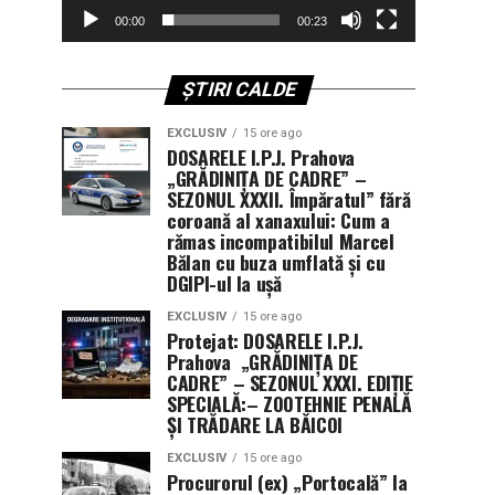
00:00
00:23
ȘTIRI CALDE
EXCLUSIV
15 ore ago
DOSARELE I.P.J. Prahova
„GRĂDINIȚA DE CADRE” –
SEZONUL XXXII. Împăratul” fără
coroană al xanaxului: Cum a
rămas incompatibilul Marcel
Bălan cu buza umflată și cu
DGIPI-ul la ușă
EXCLUSIV
15 ore ago
Protejat: DOSARELE I.P.J.
Prahova „GRĂDINIȚA DE
CADRE” – SEZONUL XXXI. EDIȚIE
SPECIALĂ:– ZOOTEHNIE PENALĂ
ȘI TRĂDARE LA BĂICOI
EXCLUSIV
15 ore ago
Procurorul (ex) „Portocală” la