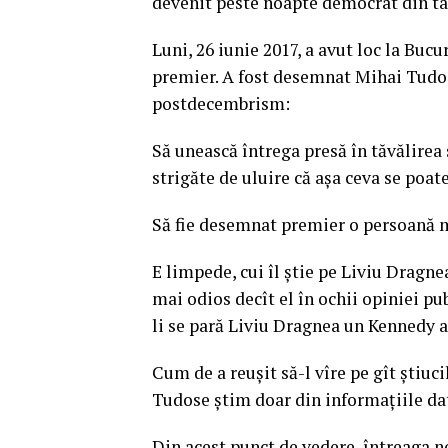
devenit peste noapte democrat din tat
Luni, 26 iunie 2017, a avut loc la Bu
premier. A fost desemnat Mihai Tudos
postdecembrism:
Să unească întrega presă în tăvălirea 
strigăte de uluire că așa ceva se poa
Să fie desemnat premier o persoană mai
E limpede, cui îl știe pe Liviu Dragne
mai odios decît el în ochii opiniei pu
li se pară Liviu Dragnea un Kennedy 
Cum de a reușit să-l vîre pe gît știu
Tudose știm doar din informațiile dat
Din acest punct de vedere, întreaga no