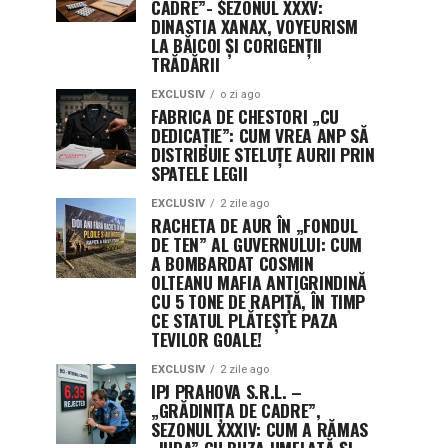
CADRE”- SEZONUL XXXV:
DINASTIA XANAX, VOYEURISM
LA BĂICOI ȘI CORIGENȚII
TRĂDĂRII
EXCLUSIV
o zi ago
FABRICA DE CHESTORI „CU
DEDICAȚIE”: CUM VREA ANP SĂ
DISTRIBUIE STELUȚE AURII PRIN
SPATELE LEGII
EXCLUSIV
2 zile ago
RACHETA DE AUR ÎN „FONDUL
DE TEN” AL GUVERNULUI: CUM
A BOMBARDAT COSMIN
OLTEANU MAFIA ANTIGRINDINĂ
CU 5 TONE DE RAPIȚĂ, ÎN TIMP
CE STATUL PLĂTEȘTE PAZA
TEVILOR GOALE!
EXCLUSIV
2 zile ago
IPJ PRAHOVA S.R.L. –
„GRĂDINIȚA DE CADRE”,
SEZONUL XXXIV: CUM A RĂMAS
„IUDA” CU BUZA UMFLATĂ ȘI