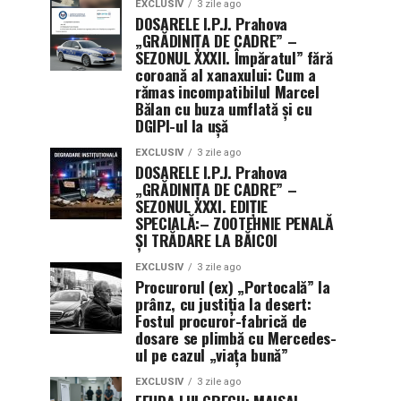
EXCLUSIV
3 zile ago
DOSARELE I.P.J. Prahova
„GRĂDINIȚA DE CADRE” –
SEZONUL XXXII. Împăratul” fără
coroană al xanaxului: Cum a
rămas incompatibilul Marcel
Bălan cu buza umflată și cu
DGIPI-ul la ușă
EXCLUSIV
3 zile ago
DOSARELE I.P.J. Prahova
„GRĂDINIȚA DE CADRE” –
SEZONUL XXXI. EDIȚIE
SPECIALĂ:– ZOOTEHNIE PENALĂ
ȘI TRĂDARE LA BĂICOI
EXCLUSIV
3 zile ago
Procurorul (ex) „Portocală” la
prânz, cu justiția la desert:
Fostul procuror-fabrică de
dosare se plimbă cu Mercedes-
ul pe cazul „viața bună”
EXCLUSIV
3 zile ago
FEUDA LUI GRECU: MAISAL,