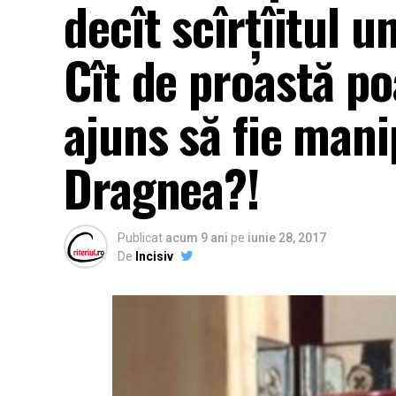
decît scîrțîitul u
Cît de proastă po
ajuns să fie mani
Dragnea?!
Publicat
acum 9 ani
pe
iunie 28, 2017
De
Incisiv