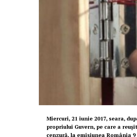
Miercuri, 21 iunie 2017, seara, du
propriului Guvern, pe care a reuși
cenzură, la emisiunea România 9 