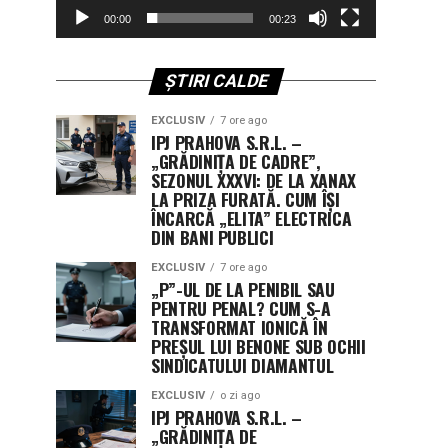
00:00
00:23
ȘTIRI CALDE
EXCLUSIV
7 ore ago
IPJ PRAHOVA S.R.L. –
„GRĂDINIȚA DE CADRE”,
SEZONUL XXXVI: DE LA XANAX
LA PRIZA FURATĂ. CUM ÎȘI
ÎNCARCĂ „ELITA” ELECTRICA
DIN BANI PUBLICI
EXCLUSIV
7 ore ago
„P”-UL DE LA PENIBIL SAU
PENTRU PENAL? CUM S-A
TRANSFORMAT IONICĂ ÎN
PREȘUL LUI BENONE SUB OCHII
SINDICATULUI DIAMANTUL
EXCLUSIV
o zi ago
IPJ PRAHOVA S.R.L. –
„GRĂDINIȚA DE