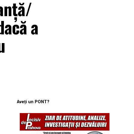
lanță/
dacă a
u
Aveți un PONT?