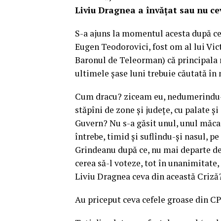
Liviu Dragnea a învățat sau nu ce
S-a ajuns la momentul acesta după ce 
Eugen Teodorovici, fost om al lui Victo
Baronul de Teleorman) că principala r
ultimele șase luni trebuie căutată în
Cum dracu? ziceam eu, nedumerindu- m
stăpîni de zone și județe, cu palate ș
Guvern? Nu s-a găsit unul, unul măcar
întrebe, timid și suflîndu-și nasul, p
Grindeanu după ce, nu mai departe de 
cerea să-l voteze, tot în unanimitate,
Liviu Dragnea ceva din această Criză
Au priceput ceva cefele groase din C