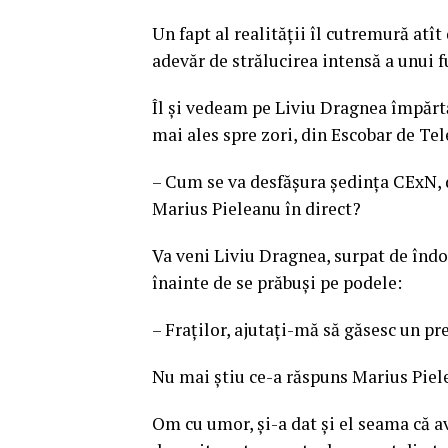
Un fapt al realității îl cutremură atît
adevăr de strălucirea intensă a unui fu
Îl și vedeam pe Liviu Dragnea împărtă
mai ales spre zori, din Escobar de Te
– Cum se va desfășura ședința CExN, 
Marius Pieleanu în direct?
Va veni Liviu Dragnea, surpat de îndoi
înainte de se prăbuși pe podele:
– Fraților, ajutați-mă să găsesc un pr
Nu mai știu ce-a răspuns Marius Piel
Om cu umor, și-a dat și el seama că 