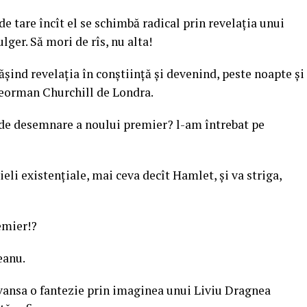
 de tare încît el se schimbă radical prin revelația unui
lger. Să mori de rîs, nu alta!
șind revelația în conștiință și devenind, peste noapte și
leorman Churchill de Londra.
de desemnare a noului premier? l-am întrebat pe
eli existențiale, mai ceva decît Hamlet, și va striga,
emier!?
eanu.
avansa o fantezie prin imaginea unui Liviu Dragnea