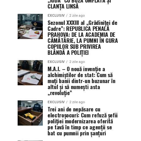
CLANȚA LINSĂ
EXCLUSIV
2 zile ago
Sezonul XXXIII al „Grădiniței de
Cadre”: REPUBLICA PENALĂ
PRAHOVA: DE LA ACADEMIA DE
CĂMĂTĂRIE, LA PUMNI ÎN GURA
COPIILOR SUB PRIVIREA
BLÂNDĂ A POLIȚIEI
EXCLUSIV
2 zile ago
M.A.I. – O nouă invenție a
alchimiștilor de stat: Cum să
muți banii dintr-un buzunar în
altul și să numești asta
„revoluție”
EXCLUSIV
2 zile ago
Trei ani de nepăsare cu
electroșocuri: Cum refuză șefii
poliției modernizarea oferită
pe tavă în timp ce agenții se
bat cu pumnii prin șanțuri