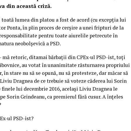
va din această criză.
toată lumea din platou a fost de acord (cu excepția lui
r Ponta, în plin proces de cerșire a unei fripturi de la
esponsabilitate pentru toate aiurelile petrecute în
 natura neobolșevică a PSD.
ă retoric, ditamai bărbații din CPEx-ul PSD-ist, toți
i ibovnice, au votat în unanimitate răsturnarea propriului
, în stare nu să se opună, nu să protesteze, dar măcar să
e Liviu Dragnea de ce trebuie să voteze căderea lui Sorin
finele lui decembrie 2016, același Liviu Dragnea le
 pe Sorin Grindeanu, ca premierul fără cusur. A înțeles
?
PEx-ul PSD-ist?