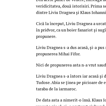
veridicitatea, două istorisiri. Prima s
dintre Liviu Dragnea și Klaus Iohannis
Cică la început, Liviu Dragnea a urc
în pridvor, ca un boier fanariot și sug
propunere.
Liviu Dragnea s-a dus acasă, și-a pus 
propunerea Mihai Fifor.
Nici de propunerea asta n-a vrut saud
Liviu Dragnea s-a întors iar acasă și
Tudose. Abia se ținea pe picioare de em
taraba de la iarmaroc.
De data asta a nimerit-o însă. Klaus Io