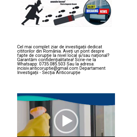
Cel mai complet ziar de investigații dedicat
cititorilor din România. Aveți un pont despre
fapte de corupție la nivel local și/sau național?
Garantăm confidențialitatea! Scrie-ne la
Whatsapp: 0735.085.503 Sau la adresa:
incisiv.anticoruptie@gmail.com Departament
Investigații - Secția Anticorupție
Player
video