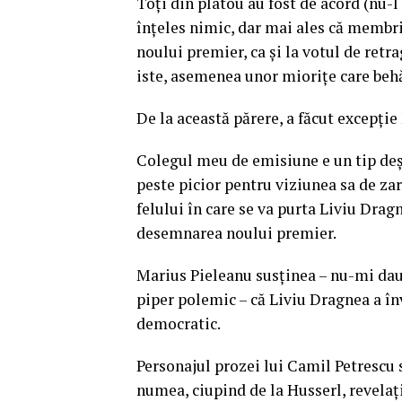
Toți din platou au fost de acord (nu-
înțeles nimic, dar mai ales că membri
noului premier, ca și la votul de retrag
iste, asemenea unor miorițe care behă
De la această părere, a făcut excepție
Colegul meu de emisiune e un tip dește
peste picior pentru viziunea sa de zar
felului în care se va purta Liviu Drag
desemnarea noului premier.
Marius Pieleanu susținea – nu-mi dau
piper polemic – că Liviu Dragnea a înv
democratic.
Personajul prozei lui Camil Petrescu se
numea, ciupind de la Husserl, revelați