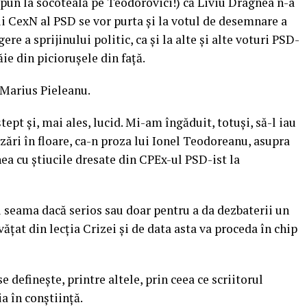
l pun la socoteală pe Teodorovici!) că Liviu Dragnea n-a
i CexN al PSD se vor purta și la votul de desemnare a
ere a sprijinului politic, ca și la alte și alte voturi PSD-
ie din piciorușele din față.
 Marius Pieleanu.
pt și, mai ales, lucid. Mi-am îngăduit, totuși, să-l iau
zări în floare, ca-n proza lui Ionel Teodoreanu, asupra
nea cu știucile dresate din CPEx-ul PSD-ist la
 seama dacă serios sau doar pentru a da dezbaterii un
ățat din lecția Crizei și de data asta va proceda în chip
 definește, printre altele, prin ceea ce scriitorul
a în conștiință.