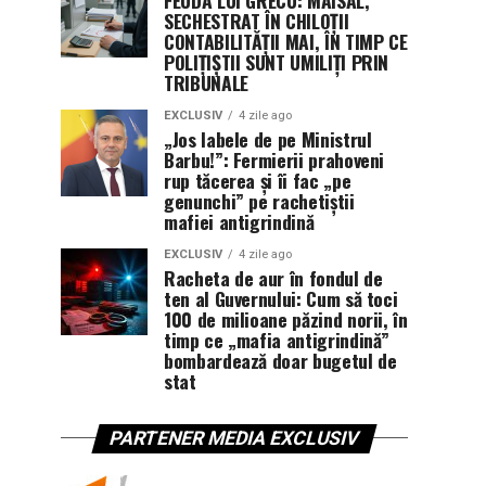
SECHESTRAT ÎN CHILOȚII
CONTABILITĂȚII MAI, ÎN TIMP CE
POLIȚIȘTII SUNT UMILIȚI PRIN
TRIBUNALE
EXCLUSIV
4 zile ago
„Jos labele de pe Ministrul
Barbu!”: Fermierii prahoveni
rup tăcerea și îi fac „pe
genunchi” pe rachetiștii
mafiei antigrindină
EXCLUSIV
4 zile ago
Racheta de aur în fondul de
ten al Guvernului: Cum să toci
100 de milioane păzind norii, în
timp ce „mafia antigrindină”
bombardează doar bugetul de
stat
PARTENER MEDIA EXCLUSIV