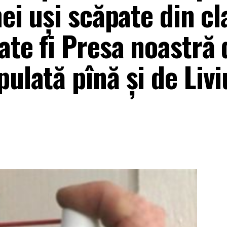
nei uși scăpate din c
ate fi Presa noastră 
pulată pînă și de Livi