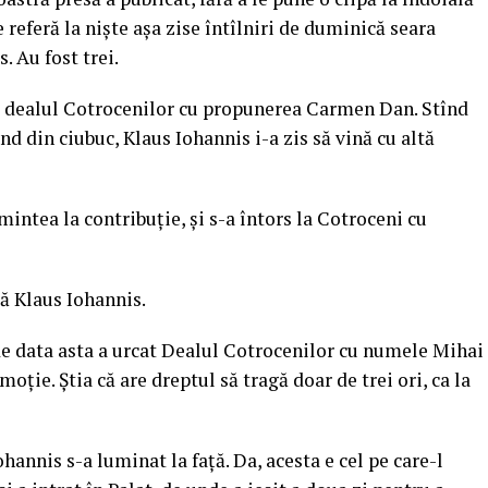
e referă la niște așa zise întîlniri de duminică seara
. Au fost trei.
at dealul Cotrocenilor cu propunerea Carmen Dan. Stînd
înd din ciubuc, Klaus Iohannis i-a zis să vină cu altă
mintea la contribuție, și s-a întors la Cotroceni cu
ă Klaus Iohannis.
 de data asta a urcat Dealul Cotrocenilor cu numele Mihai
oție. Știa că are dreptul să tragă doar de trei ori, ca la
hannis s-a luminat la față. Da, acesta e cel pe care-l