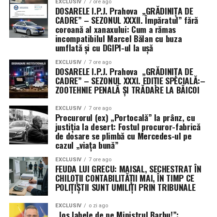
EXCLUSIV
7 ore ago
— traficul încetează, iar economia mondială intră în
DOSARELE I.P.J. Prahova „GRĂDINIȚA DE
colaps.
CADRE” – SEZONUL XXXII. Împăratul” fără
coroană al xanaxului: Cum a rămas
incompatibilul Marcel Bălan cu buza
Deși navele de război americane au reușit să se protejeze
umflată și cu DGIPI-ul la ușă
de drone și bărci rapide, ele au eșuat în misiunea de a
extinde această protecție asupra flotei comerciale.
EXCLUSIV
7 ore ago
DOSARELE I.P.J. Prahova „GRĂDINIȚA DE
Auto-apărarea nu este suficientă atunci când misiunea
CADRE” – SEZONUL XXXI. EDIȚIE SPECIALĂ:–
ta principală este menținerea căilor navigabile deschise.
ZOOTEHNIE PENALĂ ȘI TRĂDARE LA BĂICOI
Lecția istoriei și eșecul tactic al noii ere
EXCLUSIV
7 ore ago
Procurorul (ex) „Portocală” la prânz, cu
justiția la desert: Fostul procuror-fabrică
Istoria navală ne învață că, în ambele Războaie
de dosare se plimbă cu Mercedes-ul pe
Mondiale, aliații au fost reticenți în a adopta sistemul
cazul „viața bună”
convoaielor, preferând să „vâneze” amenințarea. În
ambele cazuri, strategia a eșuat catastrofal până când s-
EXCLUSIV
7 ore ago
FEUDA LUI GRECU: MAISAL, SECHESTRAT ÎN
a revenit la escortarea directă. Astăzi, Marina pare să
CHILOȚII CONTABILITĂȚII MAI, ÎN TIMP CE
repete aceleași greșeli, încercând să creeze „coridoare
POLIȚIȘTII SUNT UMILIȚI PRIN TRIBUNALE
sigure” de la distanță, o tactică ce nu a reușit să
EXCLUSIV
o zi ago
convingă armatorii să își trimită navele la apă.
„Jos labele de pe Ministrul Barbu!”: