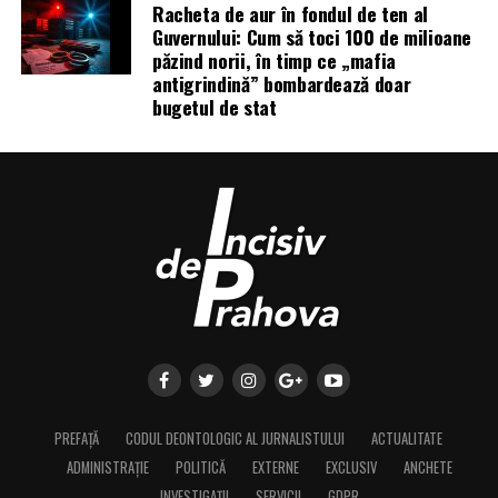
Racheta de aur în fondul de ten al
Guvernului: Cum să toci 100 de milioane
păzind norii, în timp ce „mafia
antigrindină” bombardează doar
bugetul de stat
PREFAȚĂ
CODUL DEONTOLOGIC AL JURNALISTULUI
ACTUALITATE
ADMINISTRAȚIE
POLITICĂ
EXTERNE
EXCLUSIV
ANCHETE
INVESTIGAȚII
SERVICII
GDPR