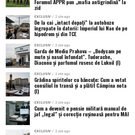
Forumul APPR pun „mafia antigrindină” la
zid
EXCLUSIV
2 zile ago
De la cai „intact dopați” la autobuze
îngropate în datorii: Imperiul lui Nae de pe
hipodrom și din TCE
EXCLUSIV
2 zile ago
Garda de Mediu Prahova – „Bodycam pe
mute și nasul înfundat”. Tudorache,
Diaconu și parfumul rusesc de Lukoil (I)
EXCLUSIV
2 zile ago
Grădina spiritelor cu băncuțe: Cum a votat
consiliul în transă și a plătit Câmpina nota
(I)
EXCLUSIV
2 zile ago
Cum a devenit o pensie militară manual de
jaf „legal” și corecție rușinoasă pentru MAI
EXCLUSIV
2 zile ago