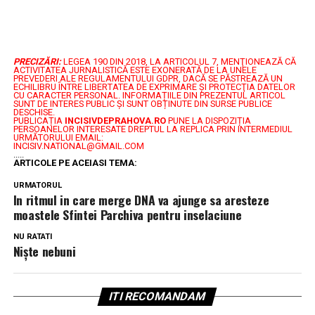
PRECIZĂRI:
LEGEA 190 DIN 2018, LA ARTICOLUL 7, MENŢIONEAZĂ CĂ
ACTIVITATEA JURNALISTICĂ ESTE EXONERATĂ DE LA UNELE
PREVEDERI ALE REGULAMENTULUI GDPR, DACĂ SE PĂSTREAZĂ UN
ECHILIBRU ÎNTRE LIBERTATEA DE EXPRIMARE ŞI PROTECŢIA DATELOR
CU CARACTER PERSONAL.
INFORMAȚIILE DIN PREZENTUL ARTICOL
SUNT DE INTERES PUBLIC ȘI SUNT OBȚINUTE DIN SURSE PUBLICE
DESCHISE.
PUBLICAȚIA
INCISIVDEPRAHOVA.RO
PUNE LA DISPOZIȚIA
PERSOANELOR INTERESATE DREPTUL LA REPLICA PRIN INTERMEDIUL
URMĂTORULUI EMAIL:
INCISIV.NATIONAL@GMAIL.COM
.....
ARTICOLE PE ACEIASI TEMA:
URMATORUL
In ritmul in care merge DNA va ajunge sa aresteze
moastele Sfintei Parchiva pentru inselaciune
NU RATATI
Niște nebuni
ITI RECOMANDAM