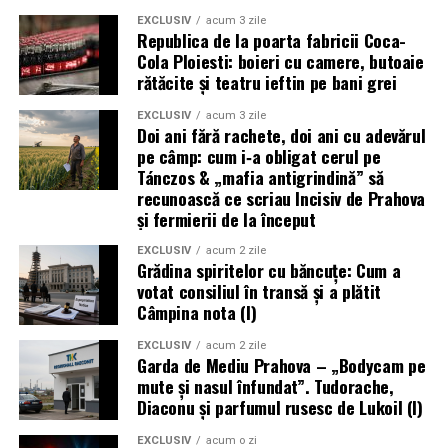
EXCLUSIV
acum 3 zile
Republica de la poarta fabricii Coca-
Cola Ploiesti: boieri cu camere, butoaie
rătăcite și teatru ieftin pe bani grei
EXCLUSIV
acum 3 zile
Doi ani fără rachete, doi ani cu adevărul
pe câmp: cum i‑a obligat cerul pe
Tánczos & „mafia antigrindină” să
recunoască ce scriau Incisiv de Prahova
și fermierii de la început
EXCLUSIV
acum 2 zile
Grădina spiritelor cu băncuțe: Cum a
votat consiliul în transă și a plătit
Câmpina nota (I)
EXCLUSIV
acum 2 zile
Garda de Mediu Prahova – „Bodycam pe
mute și nasul înfundat”. Tudorache,
Diaconu și parfumul rusesc de Lukoil (I)
EXCLUSIV
acum o zi