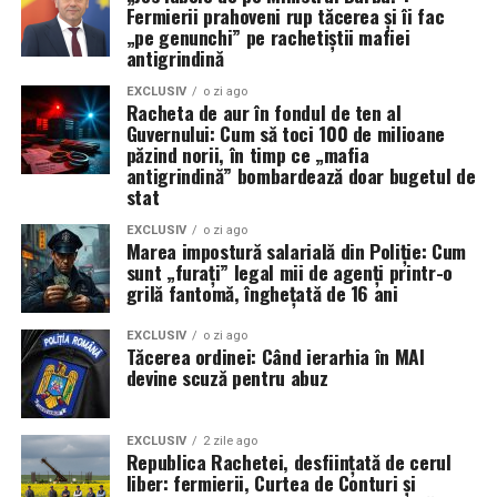
Fermierii prahoveni rup tăcerea și îi fac
După cinci luni de conflict, concluzia este ineluctabilă: o
„pe genunchi” pe rachetiștii mafiei
strâmtoare blocată sub ochii unei flote de 290 de nave și
antigrindină
345.000 de marinari este, prin definiție, un eșec naval.
EXCLUSIV
o zi ago
Până când această problemă nu va fi diagnosticată și
Racheta de aur în fondul de ten al
Guvernului: Cum să toci 100 de milioane
rezolvată, supremația maritimă a SUA rămâne doar un
păzind norii, în timp ce „mafia
concept teoretic, în timp ce 500 de nave comerciale
antigrindină” bombardează doar bugetul de
stau blocate, așteptând o siguranță care nu mai vine.
stat
EXCLUSIV
o zi ago
Marea impostură salarială din Poliție: Cum
sunt „furați” legal mii de agenți printr-o
grilă fantomă, înghețată de 16 ani
EXCLUSIV
o zi ago
Tăcerea ordinei: Când ierarhia în MAI
devine scuză pentru abuz
EXCLUSIV
2 zile ago
Republica Rachetei, desființată de cerul
liber: fermierii, Curtea de Conturi și