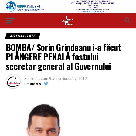
ACTUALITATE
BOMBA/ Sorin Grindeanu i-a făcut
PLÂNGERE PENALĂ fostului
secretar general al Guvernului
Publicat
acum 9 ani
pe
iunie 17, 2017
De
Incisiv