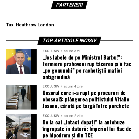
PARTENERI
Taxi Heathrow London
TOP ARTICOLE INCISIV
EXCLUSIV
acum o zi
„Jos labele de pe Ministrul Barbu!”:
Fermierii prahoveni rup tăcerea și îi fac
„pe genunchi” pe rachetiștii mafiei
antigrindină
EXCLUSIV
acum 4 zile
Dosarul care i-a rupt pe procurori de
oboseală: plângerea politistului Vitalie
Josanu, cărată pe targă între parchete
EXCLUSIV
acum 2 zile
De la cai „intact dopați” la autobuze
îngropate în datorii: Imperiul lui Nae de
pe hipodrom și din TCE