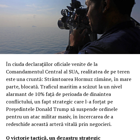
amenințarea dronelor de mici dimensiuni. Importanța
misiunii este subliniată de faptul că Roma a trimis
echipamente de o raritate și complexitate extremă, a
căror eventuală pierdere ar fi o lovitură grea pentru
capacitatea națională de apărare.
Revolta în Parlament: „O răsturnare
inacceptabilă a regulilor
În ciuda declarațiilor oficiale venite de la
democratice”
Comandamentul Central al SUA, realitatea de pe teren
este una cruntă: Strâmtoarea Hormuz rămâne, în mare
Dezvăluirea publică a acestor detalii, apărută inițial pe
parte, blocată. Traficul maritim a scăzut la un nivel
site-ul Ministerului Apărării, a provocat o undă de șoc
alarmant de 10% față de perioada de dinaintea
printre parlamentarii din opoziție. Partidul Democrat a
conflictului, un fapt strategic care l-a forțat pe
reacționat dur, acuzând guvernul condus de Giorgia
Președintele Donald Trump să suspende ordinele
Meloni că a trimis sute de soldați în zone de criză fără
pentru un atac militar masiv, în încercarea de a
un mandat clar și fără informarea prealabilă a
redeschide această arteră vitală prin negocieri.
legislativului. „Este o dovadă de lipsă de seriozitate
politică”, au afirmat reprezentanții opoziției, contestând
O victorie tactică, un dezastru strategic