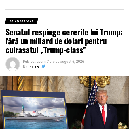
ACTUALITATE
Senatul respinge cererile lui Trump:
fără un miliard de dolari pentru
cuirasatul „Trump-class”
Publicat
acum 7 ore
pe
august 6, 2026
De
Incisiv