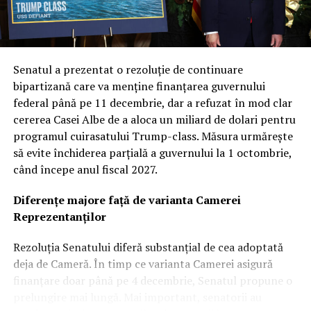
Senatul a prezentat o rezoluție de continuare
bipartizană care va menține finanțarea guvernului
federal până pe 11 decembrie, dar a refuzat în mod clar
cererea Casei Albe de a aloca un miliard de dolari pentru
programul cuirasatului Trump-class. Măsura urmărește
să evite închiderea parțială a guvernului la 1 octombrie,
când începe anul fiscal 2027.
Diferențe majore față de varianta Camerei
Reprezentanților
Rezoluția Senatului diferă substanțial de cea adoptată
deja de Cameră. În timp ce varianta Camerei asigură
finanțare doar până pe 4 decembrie, Senatul propune o
prelungire mai lungă. Mai important, senatorii au