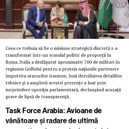
pentru cinci programe majore de muniții:
interceptoarele PAC-3 pentru sistemul Patriot,
rachetele de croazieră Tomahawk, rachetele aer-aer
AMRAAM și două variante ale rachetelor Standard
Missile-3. Fără această derogare, guvernul riscă
penalități de anulare a contractelor multianuale din
cauza cantităților negociate anterior.
Ceea ce trebuia să fie o misiune strategică discretă s-a
transformat într-un scandal politic de proporții la
În locul acestor flexibilități, Senatul a inclus doar
Roma. Italia a desfășurat aproximativ 700 de militari în
prevederile standard care interzic Pentagonului să
regiunea Golfului pentru a proteja națiunile partenere
inițieze programe noi sau contracte multianuale
împotriva atacurilor iraniene, însă dezvăluirea detaliilor
folosind fondurile din rezoluția de continuare.
tehnice și a amplorii acestei prezențe a luat prin
surprindere opoziția parlamentară, declanșând acuzații
Fără scutire de la reducerile automate de cheltuieli
grave de lipsă de transparență.
O altă cerere respinsă a vizat scutirea fondurilor de
Task Force Arabia: Avioane de
reconciliere aprobate anul trecut de la mecanismul de
vânătoare și radare de ultimă
sechestrare (reduceri automate). Fără această excepție,
aproximativ 8% din fondurile neangajate ar deveni