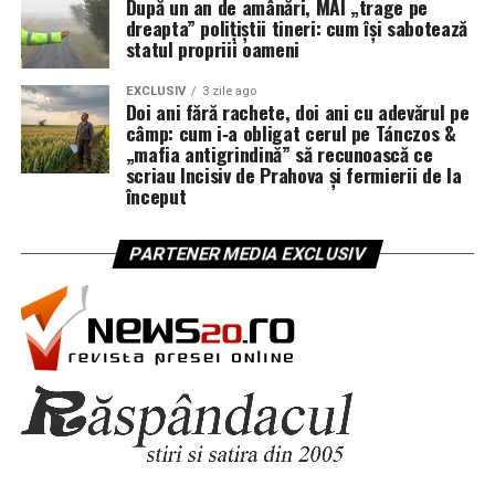
După un an de amânări, MAI „trage pe
dreapta” polițiștii tineri: cum își sabotează
statul propriii oameni
EXCLUSIV
3 zile ago
Doi ani fără rachete, doi ani cu adevărul pe
câmp: cum i‑a obligat cerul pe Tánczos &
„mafia antigrindină” să recunoască ce
scriau Incisiv de Prahova și fermierii de la
început
PARTENER MEDIA EXCLUSIV