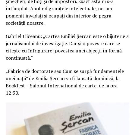
șmecheri, de hoți și de impostori. Exact asta ni s-a
întâmplat. Abolind granițele intelectuale, ne-am
pomenit invadați și ocupați din interior de pegra
societății noastre.
Gabriel Liiceanu: „Cartea Emiliei Șercan este o bijuterie a
jurnalismului de investigație. Dar și o poveste care se
citește cu înfrigurare: povestea unei abjecții în formă
continuată.“
„Fabrica de doctorate sau Cum se surpă fundamentele
unei nații” de Emilia Șercan va fi lansată duminică, la
Bookfest – Salonul International de carte, de la ora
12:30.