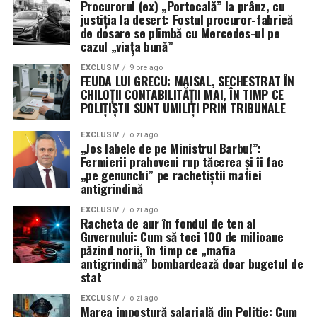
Procurorul (ex) „Portocală” la prânz, cu
Istoria navală ne învață că, în ambele Războaie
justiția la desert: Fostul procuror-fabrică
Mondiale, aliații au fost reticenți în a adopta sistemul
de dosare se plimbă cu Mercedes-ul pe
cazul „viața bună”
convoaielor, preferând să „vâneze” amenințarea. În
ambele cazuri, strategia a eșuat catastrofal până când s-
EXCLUSIV
9 ore ago
FEUDA LUI GRECU: MAISAL, SECHESTRAT ÎN
a revenit la escortarea directă. Astăzi, Marina pare să
CHILOȚII CONTABILITĂȚII MAI, ÎN TIMP CE
repete aceleași greșeli, încercând să creeze „coridoare
POLIȚIȘTII SUNT UMILIȚI PRIN TRIBUNALE
sigure” de la distanță, o tactică ce nu a reușit să
convingă armatorii să își trimită navele la apă.
EXCLUSIV
o zi ago
„Jos labele de pe Ministrul Barbu!”:
Fermierii prahoveni rup tăcerea și îi fac
După cinci luni de conflict, concluzia este ineluctabilă: o
„pe genunchi” pe rachetiștii mafiei
strâmtoare blocată sub ochii unei flote de 290 de nave și
antigrindină
345.000 de marinari este, prin definiție, un eșec naval.
Până când această problemă nu va fi diagnosticată și
EXCLUSIV
o zi ago
Racheta de aur în fondul de ten al
rezolvată, supremația maritimă a SUA rămâne doar un
Guvernului: Cum să toci 100 de milioane
concept teoretic, în timp ce 500 de nave comerciale
păzind norii, în timp ce „mafia
antigrindină” bombardează doar bugetul de
stau blocate, așteptând o siguranță care nu mai vine.
stat
EXCLUSIV
o zi ago
Marea impostură salarială din Poliție: Cum