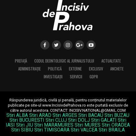
PREFAȚĂ
CODUL DEONTOLOGIC AL JURNALISTULUI
ACTUALITATE
ADMINISTRAȚIE
POLITICĂ
EXTERNE
EXCLUSIV
ANCHETE
INVESTIGAȚII
SERVICII
GDPR
Răspunderea juridică, civilă și penală, pentru conținutul materialelor
publicate pe site-ul www.IncisivdePrahova.ro este purtată exclusiv de
către autorul acestora.
CONTACT: INCISIV.NATIONAL@GMAIL.COM
Stiri ALBA
Stiri ARAD
Stiri ARGES
Stiri BACAU
Stiri BUZAU
Stiri BUCURESTI
Stiri CLUJ
Stiri DOLJ
Stiri GALATI
Stiri
IASI
Stiri JIU
Stiri MARAMURES
Stiri MURES
Stiri ORADEA
Stiri SIBIU
Stiri TIMISOARA
Stiri VALCEA
Stiri BRAILA