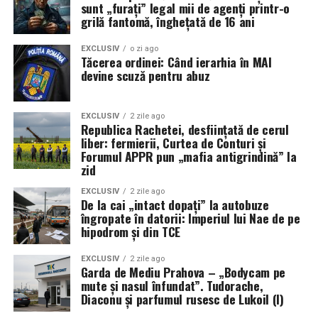
sunt „furați” legal mii de agenți printr-o
grilă fantomă, înghețată de 16 ani
EXCLUSIV
o zi ago
Tăcerea ordinei: Când ierarhia în MAI
devine scuză pentru abuz
EXCLUSIV
2 zile ago
Republica Rachetei, desființată de cerul
liber: fermierii, Curtea de Conturi și
Forumul APPR pun „mafia antigrindină” la
zid
EXCLUSIV
2 zile ago
De la cai „intact dopați” la autobuze
îngropate în datorii: Imperiul lui Nae de pe
hipodrom și din TCE
EXCLUSIV
2 zile ago
Garda de Mediu Prahova – „Bodycam pe
mute și nasul înfundat”. Tudorache,
Diaconu și parfumul rusesc de Lukoil (I)