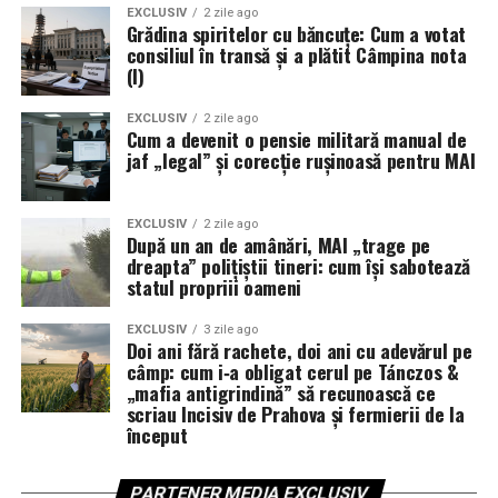
EXCLUSIV
2 zile ago
Grădina spiritelor cu băncuțe: Cum a votat
consiliul în transă și a plătit Câmpina nota
(I)
EXCLUSIV
2 zile ago
Cum a devenit o pensie militară manual de
jaf „legal” și corecție rușinoasă pentru MAI
EXCLUSIV
2 zile ago
După un an de amânări, MAI „trage pe
dreapta” polițiștii tineri: cum își sabotează
statul propriii oameni
EXCLUSIV
3 zile ago
Doi ani fără rachete, doi ani cu adevărul pe
câmp: cum i‑a obligat cerul pe Tánczos &
„mafia antigrindină” să recunoască ce
scriau Incisiv de Prahova și fermierii de la
început
PARTENER MEDIA EXCLUSIV