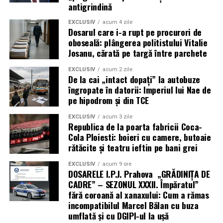
antigrindină
EXCLUSIV
acum 4 zile
Dosarul care i-a rupt pe procurori de
oboseală: plângerea politistului Vitalie
Josanu, cărată pe targă între parchete
EXCLUSIV
acum 2 zile
De la cai „intact dopați” la autobuze
îngropate în datorii: Imperiul lui Nae de
pe hipodrom și din TCE
EXCLUSIV
acum 3 zile
Republica de la poarta fabricii Coca-
Cola Ploiesti: boieri cu camere, butoaie
rătăcite și teatru ieftin pe bani grei
EXCLUSIV
acum 9 ore
DOSARELE I.P.J. Prahova „GRĂDINIȚA DE
CADRE” – SEZONUL XXXII. Împăratul”
fără coroană al xanaxului: Cum a rămas
incompatibilul Marcel Bălan cu buza
umflată și cu DGIPI-ul la ușă