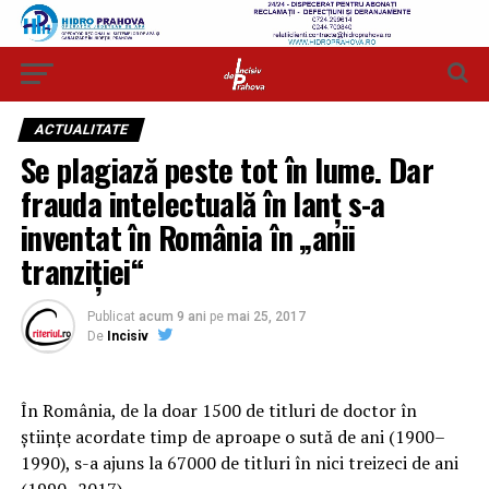
ACTUALITATE
Se plagiază peste tot în lume. Dar
frauda intelectuală în lanț s-a
inventat în România în „anii
tranziției“
Publicat
acum 9 ani
pe
mai 25, 2017
De
Incisiv
În România, de la doar 1500 de titluri de doctor în
științe acordate timp de aproape o sută de ani (1900–
1990), s-a ajuns la 67000 de titluri în nici treizeci de ani