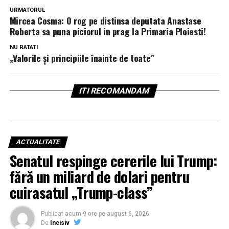
URMATORUL
Mircea Cosma: O rog pe distinsa deputata Anastase
Roberta sa puna piciorul in prag la Primaria Ploiesti!
NU RATATI
„Valorile și principiile înainte de toate”
ITI RECOMANDAM
ACTUALITATE
Senatul respinge cererile lui Trump:
fără un miliard de dolari pentru
cuirasatul „Trump-class”
Publicat
acum 9 ore
pe
august 6, 2026
De
Incisiv