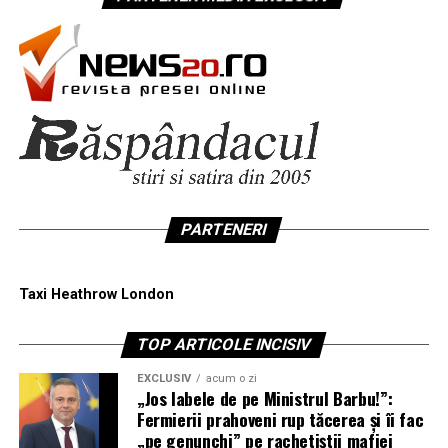
PARTENERI
Taxi Heathrow London
TOP ARTICOLE INCISIV
EXCLUSIV
acum o zi
„Jos labele de pe Ministrul Barbu!”:
Fermierii prahoveni rup tăcerea și îi fac
„pe genunchi” pe rachetiștii mafiei