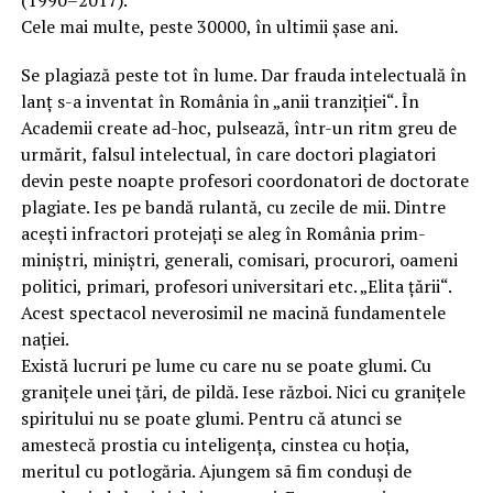
(1990–2017).
Cele mai multe, peste 30000, în ultimii șase ani.
Se plagiază peste tot în lume. Dar frauda intelectuală în
lanț s-a inventat în România în „anii tranziției“. În
Academii create ad-hoc, pulsează, într-un ritm greu de
urmărit, falsul intelectual, în care doctori plagiatori
devin peste noapte profesori coordonatori de doctorate
plagiate. Ies pe bandă rulantă, cu zecile de mii. Dintre
acești infractori protejați se aleg în România prim-
miniștri, miniștri, generali, comisari, procurori, oameni
politici, primari, profesori universitari etc. „Elita țării“.
Acest spectacol neverosimil ne macină fundamentele
nației.
Există lucruri pe lume cu care nu se poate glumi. Cu
granițele unei țări, de pildă. Iese război. Nici cu granițele
spiritului nu se poate glumi. Pentru că atunci se
amestecă prostia cu inteligența, cinstea cu hoția,
meritul cu potlogăria. Ajungem sã fim conduși de