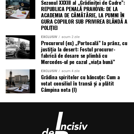
Sezonul XXXIII al „Grădiniței de Cadre”:
REPUBLICA PENALĂ PRAHOVA: DE LA
ACADEMIA DE CĂMĂTĂRIE, LA PUMNI ÎN
GURA COPIILOR SUB PRIVIREA BLÂNDĂ A
POLIȚIEI
EXCLUSIV
acum 2 zile
Procurorul (ex) „Portocală” la prânz, cu
justiția la desert: Fostul procuror-
fabrică de dosare se plimbă cu
Mercedes-ul pe cazul „viața bună”
EXCLUSIV
acum 4 zile
Grădina spiritelor cu băncuțe: Cum a
votat consiliul în transă și a plătit
Câmpina nota (I)