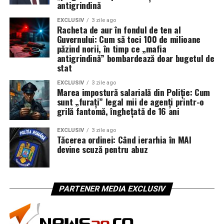
antigrindină
EXCLUSIV
3 zile ago
Racheta de aur în fondul de ten al
Guvernului: Cum să toci 100 de milioane
păzind norii, în timp ce „mafia
antigrindină” bombardează doar bugetul de
stat
EXCLUSIV
3 zile ago
Marea impostură salarială din Poliție: Cum
sunt „furați” legal mii de agenți printr-o
grilă fantomă, înghețată de 16 ani
EXCLUSIV
3 zile ago
Tăcerea ordinei: Când ierarhia în MAI
devine scuză pentru abuz
PARTENER MEDIA EXCLUSIV