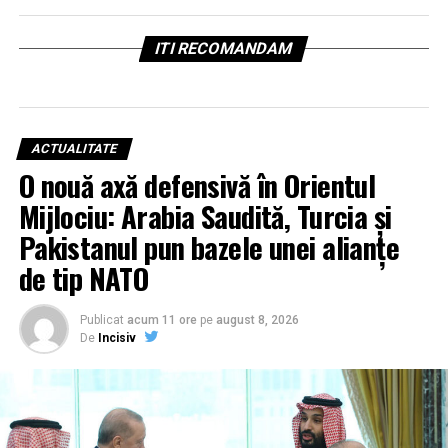
ITI RECOMANDAM
ACTUALITATE
O nouă axă defensivă în Orientul
Mijlociu: Arabia Saudită, Turcia și
Pakistanul pun bazele unei alianțe
de tip NATO
Publicat
acum 11 ore
pe
august 8, 2026
De
Incisiv