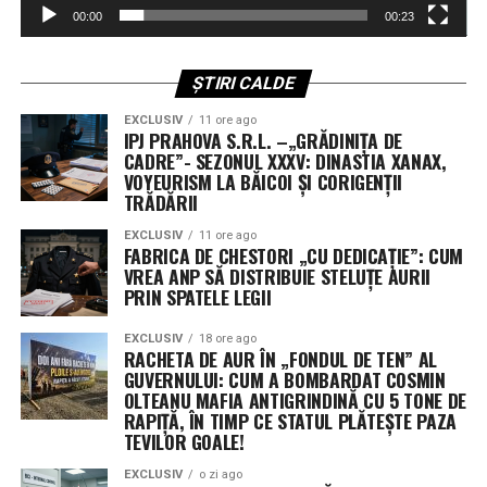
un grad sporit de discreție în cursa pentru supremație
00:00
00:23
inițieze programe noi sau contracte multianuale
tehnologică în spațiul cosmic.
folosind fondurile din rezoluția de continuare.
ȘTIRI CALDE
Fără scutire de la reducerile automate de cheltuieli
EXCLUSIV
11 ore ago
IPJ PRAHOVA S.R.L. –„GRĂDINIȚA DE
O altă cerere respinsă a vizat scutirea fondurilor de
CADRE”- SEZONUL XXXV: DINASTIA XANAX,
reconciliere aprobate anul trecut de la mecanismul de
VOYEURISM LA BĂICOI ȘI CORIGENȚII
sechestrare (reduceri automate). Fără această excepție,
TRĂDĂRII
aproximativ 8% din fondurile neangajate ar deveni
EXCLUSIV
11 ore ago
indisponibile.
FABRICA DE CHESTORI „CU DEDICAȚIE”: CUM
VREA ANP SĂ DISTRIBUIE STELUȚE AURII
PRIN SPATELE LEGII
Următorii pași în Congres
EXCLUSIV
18 ore ago
Senatul urmează să voteze rezoluția în această
RACHETA DE AUR ÎN „FONDUL DE TEN” AL
săptămână, înainte de începerea vacanței de august.
GUVERNULUI: CUM A BOMBARDAT COSMIN
Camera Reprezentanților, deja în pauză, și-a adoptat
OLTEANU MAFIA ANTIGRINDINĂ CU 5 TONE DE
RAPIȚĂ, ÎN TIMP CE STATUL PLĂTEȘTE PAZA
propria variantă pe 21 iulie. Cele două texte vor trebui
TEVILOR GOALE!
fie unificate, fie una dintre camere va trebui să adopte
varianta celeilalte, pentru ca proiectul să ajungă pe
EXCLUSIV
o zi ago