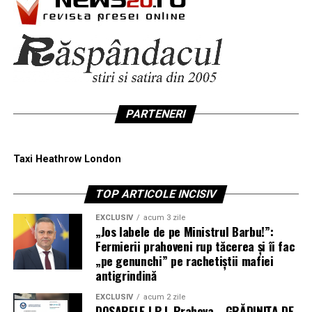
PARTENERI
Taxi Heathrow London
TOP ARTICOLE INCISIV
EXCLUSIV
acum 3 zile
„Jos labele de pe Ministrul Barbu!”:
Fermierii prahoveni rup tăcerea și îi fac
„pe genunchi” pe rachetiștii mafiei
antigrindină
EXCLUSIV
acum 2 zile
DOSARELE I.P.J. Prahova „GRĂDINIȚA DE