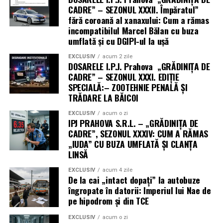
CADRE” – SEZONUL XXXII. Împăratul”
fără coroană al xanaxului: Cum a rămas
incompatibilul Marcel Bălan cu buza
umflată și cu DGIPI-ul la ușă
EXCLUSIV
acum 2 zile
DOSARELE I.P.J. Prahova „GRĂDINIȚA DE
CADRE” – SEZONUL XXXI. EDIȚIE
SPECIALĂ:– ZOOTEHNIE PENALĂ ȘI
TRĂDARE LA BĂICOI
EXCLUSIV
acum o zi
IPJ PRAHOVA S.R.L. – „GRĂDINIȚA DE
CADRE”, SEZONUL XXXIV: CUM A RĂMAS
„IUDA” CU BUZA UMFLATĂ ȘI CLANȚA
LINSĂ
EXCLUSIV
acum 4 zile
De la cai „intact dopați” la autobuze
îngropate în datorii: Imperiul lui Nae de
pe hipodrom și din TCE
EXCLUSIV
acum o zi