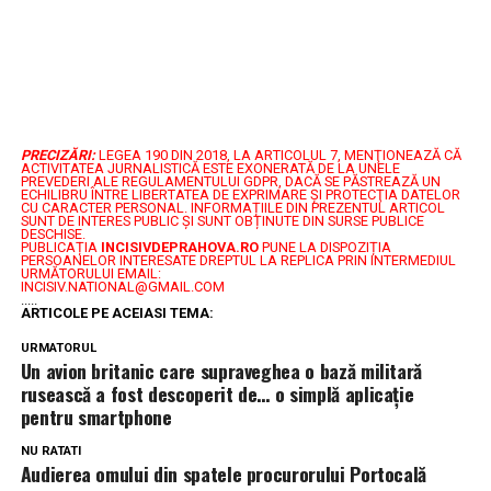
PRECIZĂRI:
LEGEA 190 DIN 2018, LA ARTICOLUL 7, MENŢIONEAZĂ CĂ
ACTIVITATEA JURNALISTICĂ ESTE EXONERATĂ DE LA UNELE
PREVEDERI ALE REGULAMENTULUI GDPR, DACĂ SE PĂSTREAZĂ UN
ECHILIBRU ÎNTRE LIBERTATEA DE EXPRIMARE ŞI PROTECŢIA DATELOR
CU CARACTER PERSONAL.
INFORMAȚIILE DIN PREZENTUL ARTICOL
SUNT DE INTERES PUBLIC ȘI SUNT OBȚINUTE DIN SURSE PUBLICE
DESCHISE.
PUBLICAȚIA
INCISIVDEPRAHOVA.RO
PUNE LA DISPOZIȚIA
PERSOANELOR INTERESATE DREPTUL LA REPLICA PRIN INTERMEDIUL
URMĂTORULUI EMAIL:
INCISIV.NATIONAL@GMAIL.COM
.....
ARTICOLE PE ACEIASI TEMA:
URMATORUL
Un avion britanic care supraveghea o bază militară
rusească a fost descoperit de… o simplă aplicație
pentru smartphone
NU RATATI
Audierea omului din spatele procurorului Portocală