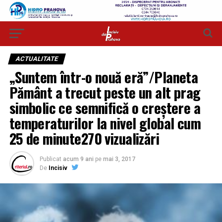
ACTUALITATE
„Suntem într-o nouă eră”/Planeta
Pământ a trecut peste un alt prag
simbolic ce semnifică o creştere a
temperaturilor la nivel global cum
25 de minute270 vizualizări
Publicat
acum 9 ani
pe
mai 3, 2017
De
Incisiv