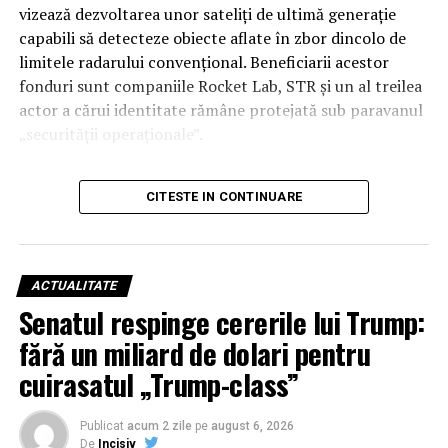
transformând semnăturile de astăzi într-o realitate
vizează dezvoltarea unor sateliți de ultimă generație
operativă.
capabili să detecteze obiecte aflate în zbor dincolo de
limitele radarului convențional. Beneficiarii acestor
fonduri sunt companiile Rocket Lab, STR și un al treilea
actor a cărui identitate rămâne protejată sub paravanul
„securității operaționale”.
Această rundă de finanțare reprezintă o etapă esențială
CITESTE IN CONTINUARE
în programul SB-AMTI (Space-Based Airborne Moving
Target Indicator), un mecanism contractual flexibil
lansat în luna aprilie a acestui an. Inițiativa este
gestionată de biroul de portofoliu pentru detecție și
ACTUALITATE
țintire spațială, având ca scop final crearea unei rețele
Senatul respinge cererile lui Trump:
de senzori orbitali care să elimine „zonele oarbe” în fața
fără un miliard de dolari pentru
noilor tehnologii de zbor ale adversarilor.
cuirasatul „Trump-class”
Dincolo de hegemonia SpaceX: Diversificarea
tehnologică devine prioritate națională
Publicat
acum 2 zile
pe
august 6, 2026
De
Incisiv