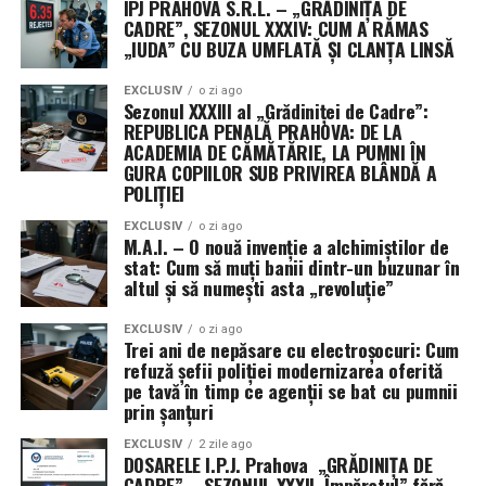
IPJ PRAHOVA S.R.L. – „GRĂDINIȚA DE
masa președintelui Donald Trump.
CADRE”, SEZONUL XXXIV: CUM A RĂMAS
„IUDA” CU BUZA UMFLATĂ ȘI CLANȚA LINSĂ
Președinta Comisiei de buget din Senat, Susan Collins, a
descris rezoluția drept „un pas important” pentru
EXCLUSIV
o zi ago
Sezonul XXXIII al „Grădiniței de Cadre”:
evitarea închiderii guvernului, în timp ce senatoarea
REPUBLICA PENALĂ PRAHOVA: DE LA
Patty Murray a salutat faptul că textul limitează cererile
ACADEMIA DE CĂMĂTĂRIE, LA PUMNI ÎN
de noi fonduri și flexibilități pentru Pentagon.
GURA COPIILOR SUB PRIVIREA BLÂNDĂ A
POLIȚIEI
EXCLUSIV
o zi ago
M.A.I. – O nouă invenție a alchimiștilor de
stat: Cum să muți banii dintr-un buzunar în
altul și să numești asta „revoluție”
EXCLUSIV
o zi ago
Trei ani de nepăsare cu electroșocuri: Cum
refuză șefii poliției modernizarea oferită
pe tavă în timp ce agenții se bat cu pumnii
prin șanțuri
EXCLUSIV
2 zile ago
DOSARELE I.P.J. Prahova „GRĂDINIȚA DE
CADRE” – SEZONUL XXXII. Împăratul” fără