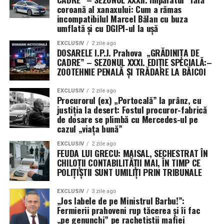
coroană al xanaxului: Cum a rămas
incompatibilul Marcel Bălan cu buza
umflată și cu DGIPI-ul la ușă
EXCLUSIV
2 zile ago
DOSARELE I.P.J. Prahova „GRĂDINIȚA DE
CADRE” – SEZONUL XXXI. EDIȚIE SPECIALĂ:–
ZOOTEHNIE PENALĂ ȘI TRĂDARE LA BĂICOI
EXCLUSIV
2 zile ago
Procurorul (ex) „Portocală” la prânz, cu
justiția la desert: Fostul procuror-fabrică
de dosare se plimbă cu Mercedes-ul pe
cazul „viața bună”
EXCLUSIV
2 zile ago
FEUDA LUI GRECU: MAISAL, SECHESTRAT ÎN
CHILOȚII CONTABILITĂȚII MAI, ÎN TIMP CE
POLIȚIȘTII SUNT UMILIȚI PRIN TRIBUNALE
EXCLUSIV
3 zile ago
„Jos labele de pe Ministrul Barbu!”:
Fermierii prahoveni rup tăcerea și îi fac
„pe genunchi” pe rachetiștii mafiei